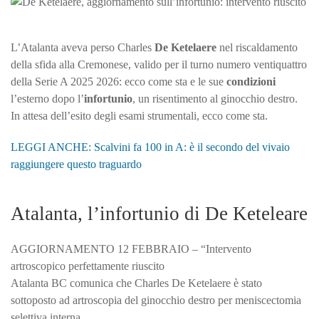
aggi
sull’
inte
L’Atalanta aveva perso Charles
De Ketelaere
nel riscaldamento
riusc
della sfida alla Cremonese, valido per il turno numero ventiquattro
della Serie A 2025 2026: ecco come sta e le sue
condizioni
l’esterno dopo l’
infortunio
, un risentimento al ginocchio destro.
In attesa dell’esito degli esami strumentali, ecco come sta.
LEGGI ANCHE: Scalvini fa 100 in A: è il secondo del vivaio
raggiungere questo traguardo
Atalanta, l’infortunio di De Keteleare
AGGIORNAMENTO 12 FEBBRAIO – “Intervento
artroscopico perfettamente riuscito
Atalanta BC comunica che Charles De Ketelaere è stato
sottoposto ad artroscopia del ginocchio destro per meniscectomia
selettiva interna.