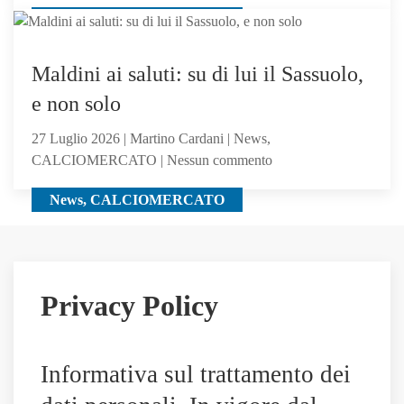
Calciomercato
CALCIOMERCATO, News
Atalanta:
tra
i
Maldini ai saluti: su di lui il Sassuolo,
giocatori
e non solo
seguiti
anche
27 Luglio 2026 | Martino Cardani | News,
Hojbjerg
su
CALCIOMERCATO | Nessun commento
Maldini
News, CALCIOMERCATO
ai
saluti:
su
di
lui
Privacy Policy
il
Sassuolo,
e
Informativa sul trattamento dei
non
solo