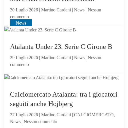
pilastro
di
30 Luglio 2026 | Martino Cardani | News | Nessun
Sarri
su
commento
o
News
Alajbegovic
sacrificabile?
va
alla
Juventus:
Atalanta Under 23, Serie C Girone B
Dea,
29 Luglio 2026 | Martino Cardani | News | Nessun
non
su
commento
ci
Atalanta
hai
Under
creduto
23,
abbastanza?
News
Serie
Calciomercato Atalanta: tra i giocatori
C
seguiti anche Hojbjerg
Girone
B
27 Luglio 2026 | Martino Cardani | CALCIOMERCATO,
su
News | Nessun commento