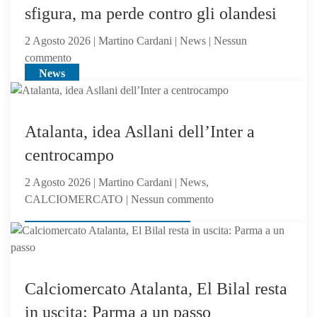
sfigura, ma perde contro gli olandesi
2 Agosto 2026 | Martino Cardani | News | Nessun
su
commento
News
Feyenoord-
Atalanta
2-
1:
Atalanta, idea Asllani dell’Inter a
la
centrocampo
Dea
non
2 Agosto 2026 | Martino Cardani | News,
sfigura,
su
CALCIOMERCATO | Nessun commento
ma
Atalanta,
perde
News, CALCIOMERCATO
idea
contro
Asllani
gli
dell’Inter
olandesi
a
Calciomercato Atalanta, El Bilal resta
centrocampo
in uscita: Parma a un passo