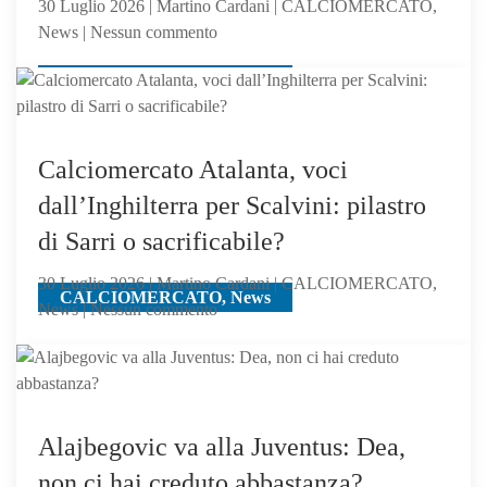
30 Luglio 2026 | Martino Cardani | CALCIOMERCATO,
mister
su
News | Nessun commento
lo
Calciomercato
chiama
CALCIOMERCATO, News
Atalanta:
il
Milan,
su
Calciomercato Atalanta, voci
Samardzic,
dall’Inghilterra per Scalvini: pilastro
offre
di Sarri o sacrificabile?
Ricci
30 Luglio 2026 | Martino Cardani | CALCIOMERCATO,
CALCIOMERCATO, News
su
News | Nessun commento
Calciomercato
Atalanta,
voci
dall’Inghilterra
per
Alajbegovic va alla Juventus: Dea,
Scalvini:
non ci hai creduto abbastanza?