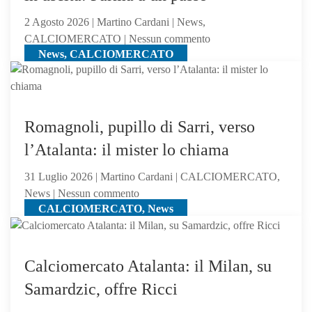
2 Agosto 2026 | Martino Cardani | News,
su
CALCIOMERCATO | Nessun commento
News, CALCIOMERCATO
Calciomercato
Atalanta,
El
Bilal
resta
Romagnoli, pupillo di Sarri, verso
in
l’Atalanta: il mister lo chiama
uscita:
Parma
31 Luglio 2026 | Martino Cardani | CALCIOMERCATO,
a
su
News | Nessun commento
un
CALCIOMERCATO, News
Romagnoli,
passo
pupillo
di
Sarri,
Calciomercato Atalanta: il Milan, su
verso
Samardzic, offre Ricci
l’Atalanta:
il