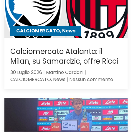
mister
lo
chiama
CALCIOMERCATO, News
Calciomercato Atalanta: il
Milan, su Samardzic, offre Ricci
30 Luglio 2026 | Martino Cardani |
su
CALCIOMERCATO, News | Nessun commento
Calciom
Atalanta
il
Milan,
su
Samardz
offre