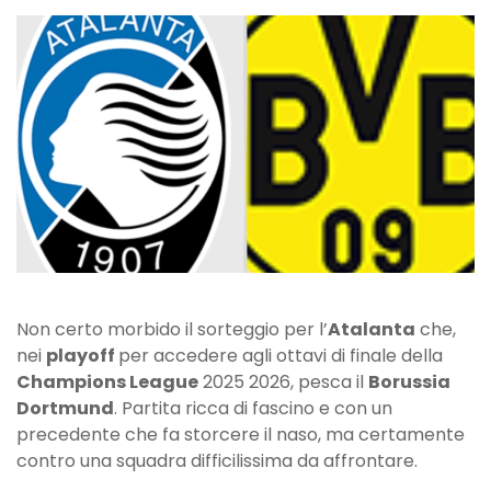
League,
l’Atalanta
pesca
il
Dortmund
Non certo morbido il sorteggio per l’
Atalanta
che,
nei
playoff
per accedere agli ottavi di finale della
Champions League
2025 2026, pesca il
Borussia
Dortmund
. Partita ricca di fascino e con un
precedente che fa storcere il naso, ma certamente
contro una squadra difficilissima da affrontare.