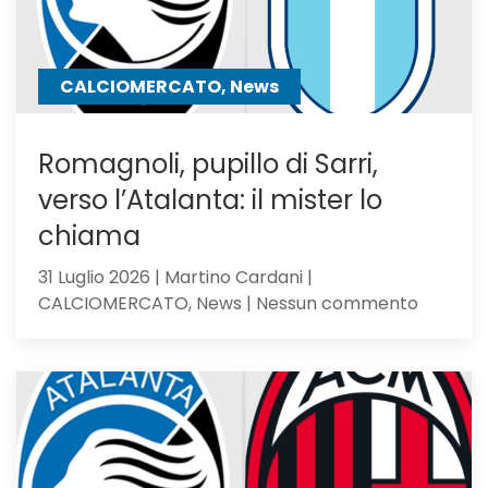
a
un
passo
CALCIOMERCATO, News
Romagnoli, pupillo di Sarri,
verso l’Atalanta: il mister lo
chiama
31 Luglio 2026 | Martino Cardani |
su
CALCIOMERCATO, News | Nessun commento
Romagno
pupillo
di
Sarri,
verso
l’Atalan
il