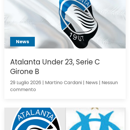
non
ci
hai
creduto
abbastanza?
News
Atalanta Under 23, Serie C
Girone B
29 Luglio 2026 | Martino Cardani | News | Nessun
su
commento
Atalanta
Under
23,
Serie
C