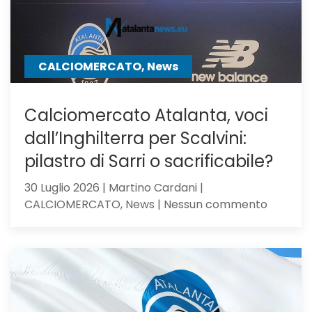
Ricci
CALCIOMERCATO, News
Calciomercato Atalanta, voci
dall’Inghilterra per Scalvini:
pilastro di Sarri o sacrificabile?
30 Luglio 2026 | Martino Cardani |
su
CALCIOMERCATO, News | Nessun commento
Calciom
Atalanta
voci
dall’Ingh
per
Scalvini: