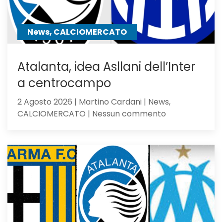
ma
perde
contro
News, CALCIOMERCATO
gli
olandesi
Atalanta, idea Asllani dell’Inter
a centrocampo
2 Agosto 2026 | Martino Cardani | News,
su
CALCIOMERCATO | Nessun commento
Atalanta,
idea
Asllani
dell’Inter
a
centrocampo