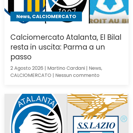
News, CALCIOMERCATO
Calciomercato Atalanta, El Bilal
resta in uscita: Parma a un
passo
2 Agosto 2026 | Martino Cardani | News,
su
CALCIOMERCATO | Nessun commento
Calciomercat
Atalanta,
El
Bilal
resta
in
uscita:
Parma