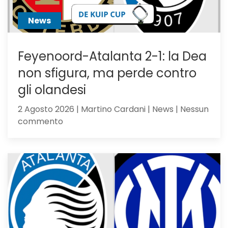
News
Feyenoord-Atalanta 2-1: la Dea
non sfigura, ma perde contro
gli olandesi
2 Agosto 2026 | Martino Cardani | News | Nessun
su
commento
Feyenoord-
Atalanta
2-
1:
la
Dea
non
sfigura,