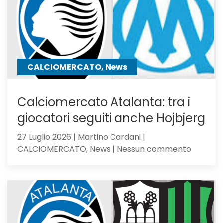
Girone
B
CALCIOMERCATO, News
Calciomercato Atalanta: tra i
giocatori seguiti anche Hojbjerg
27 Luglio 2026 | Martino Cardani |
su
CALCIOMERCATO, News | Nessun commento
Calciom
Atalanta
tra
i
giocator
seguiti