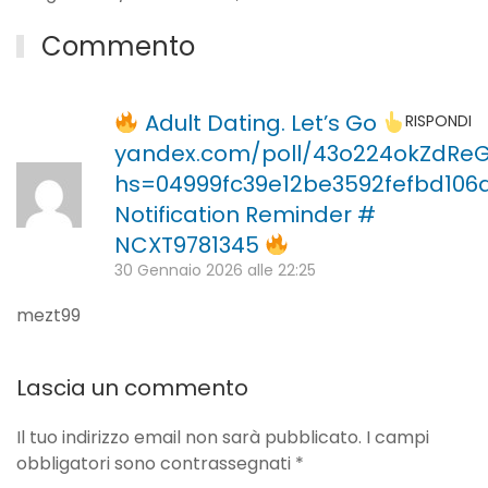
Commento
Adult Dating. Let’s Go
RISPONDI
yandex.com/poll/43o224okZdRe
hs=04999fc39e12be3592fefbd10
Notification Reminder #
NCXT9781345
30 Gennaio 2026 alle 22:25
mezt99
Lascia un commento
Il tuo indirizzo email non sarà pubblicato. I campi
obbligatori sono contrassegnati
*