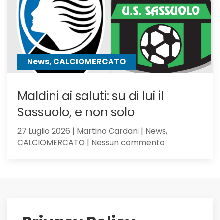
anche
Hojbjerg
News, CALCIOMERCATO
Maldini ai saluti: su di lui il
Sassuolo, e non solo
27 Luglio 2026 | Martino Cardani | News,
su
CALCIOMERCATO | Nessun commento
Maldini
ai
saluti:
su
di
lui