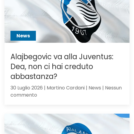
pilastro
di
Sarri
o
sacrific
News
Alajbegovic va alla Juventus:
Dea, non ci hai creduto
abbastanza?
30 Luglio 2026 | Martino Cardani | News | Nessun
su
commento
Alajbegovic
va
alla
Juventus:
Dea,