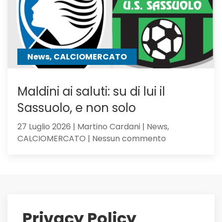
anche
Hojbjerg
News, CALCIOMERCATO
Maldini ai saluti: su di lui il
Sassuolo, e non solo
27 Luglio 2026 | Martino Cardani | News,
su
CALCIOMERCATO | Nessun commento
Maldini
ai
saluti:
su
di
lui
Privacy Policy
il