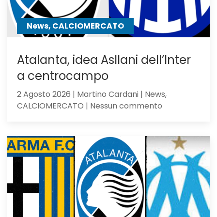
perde
contro
News, CALCIOMERCATO
gli
olandesi
Atalanta, idea Asllani dell’Inter
a centrocampo
2 Agosto 2026 | Martino Cardani | News,
su
CALCIOMERCATO | Nessun commento
Atalanta,
idea
Asllani
dell’Inter
a
centrocampo