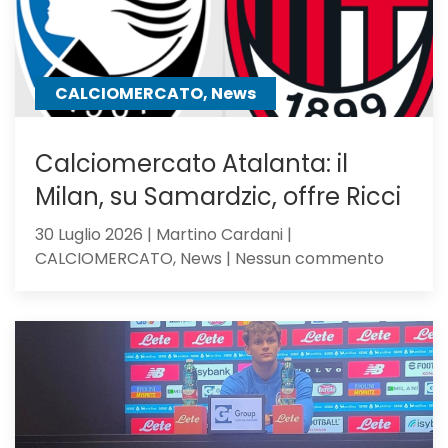
mister
lo
chiama
CALCIOMERCATO, News
Calciomercato Atalanta: il
Milan, su Samardzic, offre Ricci
30 Luglio 2026 | Martino Cardani |
su
CALCIOMERCATO, News | Nessun commento
Calciom
Atalanta
il
Milan,
su
Samardz
offre