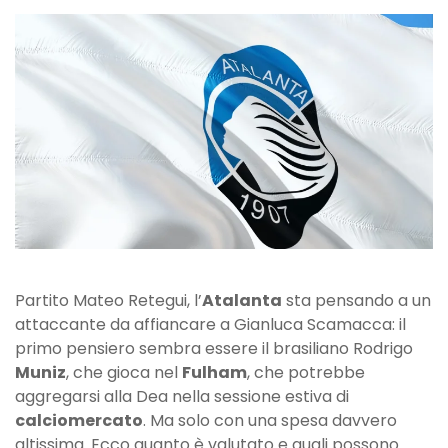
piace
Rodrigo
Muniz,
Luca
Percassi
a
Londra
Partito Mateo Retegui, l’
Atalanta
sta pensando a un
attaccante da affiancare a Gianluca Scamacca: il
primo pensiero sembra essere il brasiliano Rodrigo
Muniz
, che gioca nel
Fulham
, che potrebbe
aggregarsi alla Dea nella sessione estiva di
calciomercato
. Ma solo con una spesa davvero
altissima. Ecco quanto è valutato e quali possono