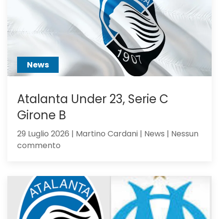
non
ci
hai
creduto
abbastanza?
News
Atalanta Under 23, Serie C
Girone B
29 Luglio 2026 | Martino Cardani | News | Nessun
su
commento
Atalanta
Under
23,
Serie
C
Girone