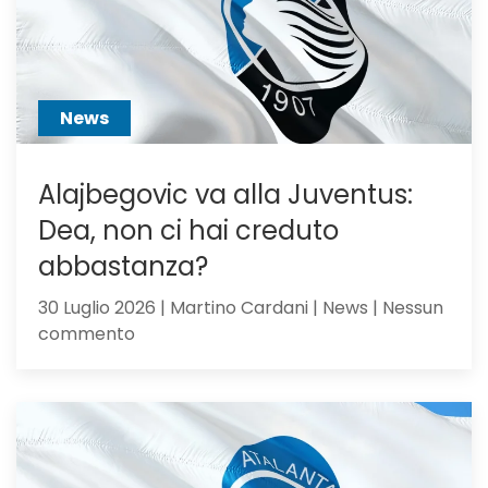
pilastro
di
Sarri
o
sacrific
News
Alajbegovic va alla Juventus:
Dea, non ci hai creduto
abbastanza?
30 Luglio 2026 | Martino Cardani | News | Nessun
su
commento
Alajbegovic
va
alla
Juventus:
Dea,