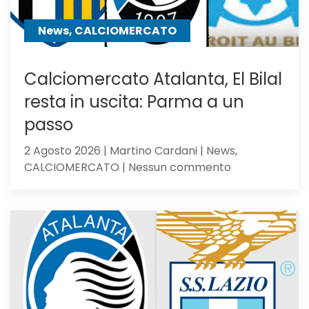
News, CALCIOMERCATO
Calciomercato Atalanta, El Bilal
resta in uscita: Parma a un
passo
2 Agosto 2026 | Martino Cardani | News,
su
CALCIOMERCATO | Nessun commento
Calciomercat
Atalanta,
El
Bilal
resta
in
uscita:
Parma