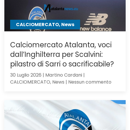
Ricci
CALCIOMERCATO, News
Calciomercato Atalanta, voci
dall’Inghilterra per Scalvini:
pilastro di Sarri o sacrificabile?
30 Luglio 2026 | Martino Cardani |
su
CALCIOMERCATO, News | Nessun commento
Calciom
Atalanta
voci
dall’Ingh
per
Scalvini: