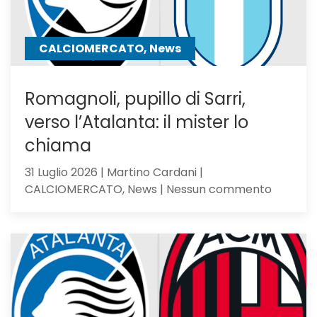
a
un
passo
CALCIOMERCATO, News
Romagnoli, pupillo di Sarri,
verso l’Atalanta: il mister lo
chiama
31 Luglio 2026 | Martino Cardani |
su
CALCIOMERCATO, News | Nessun commento
Romagno
pupillo
di
Sarri,
verso
l’Atalan
il