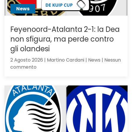
News
Feyenoord-Atalanta 2-1: la Dea
non sfigura, ma perde contro
gli olandesi
2 Agosto 2026 | Martino Cardani | News | Nessun
su
commento
Feyenoord-
Atalanta
2-
1:
la
Dea
non
sfigura,
ma