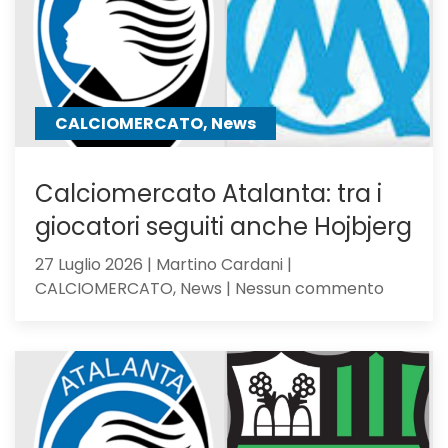
B
CALCIOMERCATO, News
Calciomercato Atalanta: tra i
giocatori seguiti anche Hojbjerg
27 Luglio 2026 | Martino Cardani |
su
CALCIOMERCATO, News | Nessun commento
Calciom
Atalanta
tra
i
giocator
seguiti