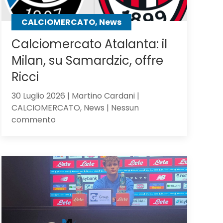
CALCIOMERCATO, News
Calciomercato Atalanta: il
Milan, su Samardzic, offre
Ricci
30 Luglio 2026 | Martino Cardani |
CALCIOMERCATO, News | Nessun
su
commento
Calciomercato
Atalanta:
il
Milan,
su
Samardzic,
offre
Ricci