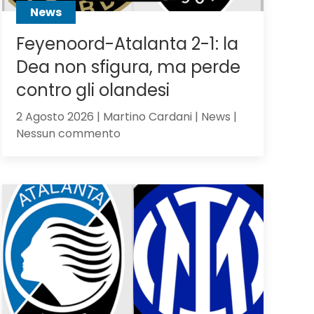
News
Feyenoord-Atalanta 2-1: la
Dea non sfigura, ma perde
contro gli olandesi
2 Agosto 2026 | Martino Cardani | News |
su
Nessun commento
Feyenoord-
Atalanta
2-
1:
la
Dea
non
sfigura,
ma
perde