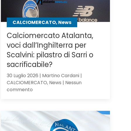
CALCIOMERCATO, News
Calciomercato Atalanta,
voci dall’Inghilterra per
Scalvini: pilastro di Sarri o
sacrificabile?
30 Luglio 2026 | Martino Cardani |
CALCIOMERCATO, News | Nessun
su
commento
Calciomercato
Atalanta,
voci
dall’Inghilterra
per