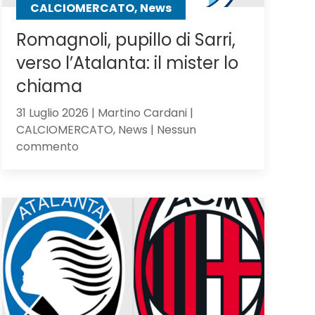
CALCIOMERCATO, News
Romagnoli, pupillo di Sarri,
verso l’Atalanta: il mister lo
chiama
31 Luglio 2026 | Martino Cardani |
CALCIOMERCATO, News | Nessun
su
commento
Romagnoli,
pupillo
di
Sarri,
verso
l’Atalanta:
il
mister
lo
chiama