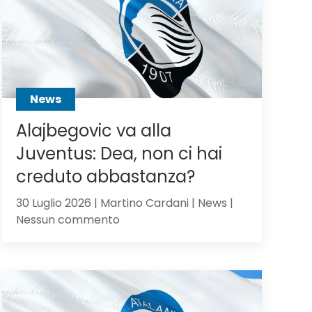
Scalvini:
pilastro
di
Sarri
o
sacrificabile?
News
Alajbegovic va alla
Juventus: Dea, non ci hai
creduto abbastanza?
30 Luglio 2026 | Martino Cardani | News |
su
Nessun commento
Alajbegovic
va
alla
Juventus:
Dea,