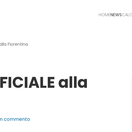
HOME
NEWS
CAL
alla Fiorentina
FICIALE alla
su
un commento
Brescianini