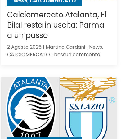
News, CALCIOMERCATO
Calciomercato Atalanta, El
Bilal resta in uscita: Parma
a un passo
2 Agosto 2026 | Martino Cardani | News,
su
CALCIOMERCATO | Nessun commento
Calciomercato
Atalanta,
El
Bilal
resta
in
uscita:
Parma
a
un
passo