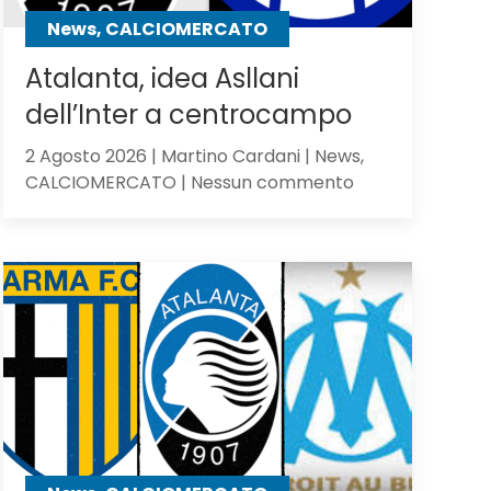
contro
News, CALCIOMERCATO
gli
olandesi
Atalanta, idea Asllani
dell’Inter a centrocampo
2 Agosto 2026 | Martino Cardani | News,
su
CALCIOMERCATO | Nessun commento
Atalanta,
idea
Asllani
dell’Inter
a
centrocampo