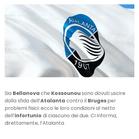
e
Kossounou
out
contro
il
Bruges:
le
loro
condizioni
Sia
Bellanova
che
Kossounou
sono dovuti uscire
dalla sfida dell’
Atalanta
contro il
Bruges
per
problemi fisici: ecco le loro condizioni al netto
dell’
infortunio
di ciascuno dei due. CI informa,
direttamente, l’Atalanta.