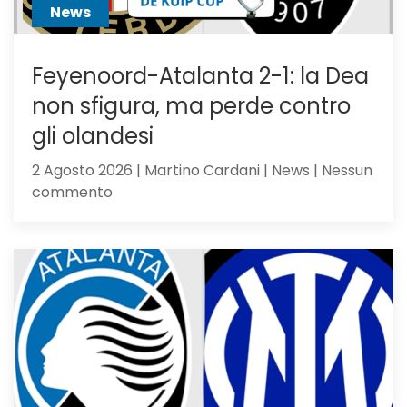
News
Feyenoord-Atalanta 2-1: la Dea
non sfigura, ma perde contro
gli olandesi
2 Agosto 2026 | Martino Cardani | News | Nessun
su
commento
Feyenoord-
Atalanta
2-
1:
la
Dea
non
sfigura,
ma