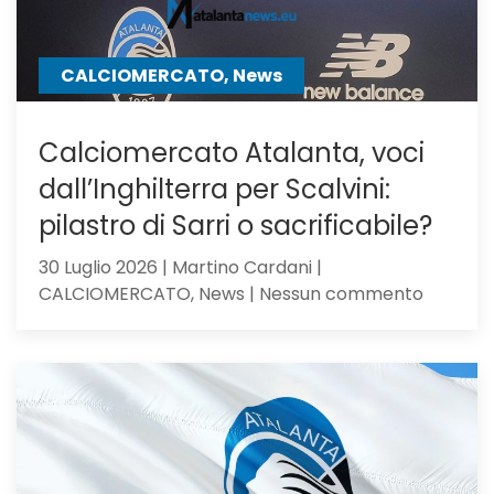
CALCIOMERCATO, News
Calciomercato Atalanta, voci
dall’Inghilterra per Scalvini:
pilastro di Sarri o sacrificabile?
30 Luglio 2026 | Martino Cardani |
su
CALCIOMERCATO, News | Nessun commento
Calciom
Atalanta
voci
dall’Ingh
per
Scalvini:
pilastro