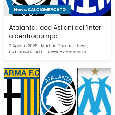
perde
contro
News, CALCIOMERCATO
gli
olandesi
Atalanta, idea Asllani dell’Inter
a centrocampo
2 Agosto 2026 | Martino Cardani | News,
su
CALCIOMERCATO | Nessun commento
Atalanta,
idea
Asllani
dell’Inter
a
centrocampo