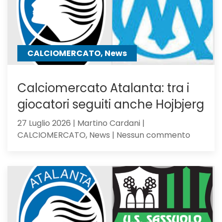
B
CALCIOMERCATO, News
Calciomercato Atalanta: tra i
giocatori seguiti anche Hojbjerg
27 Luglio 2026 | Martino Cardani |
su
CALCIOMERCATO, News | Nessun commento
Calciom
Atalanta
tra
i
giocator
seguiti
anche