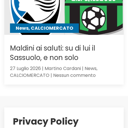
Hojbjerg
News, CALCIOMERCATO
Maldini ai saluti: su di lui il
Sassuolo, e non solo
27 Luglio 2026 | Martino Cardani | News,
su
CALCIOMERCATO | Nessun commento
Maldini
ai
saluti:
su
di
lui
Privacy Policy
il