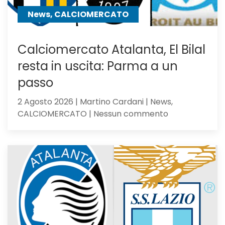
News, CALCIOMERCATO
Calciomercato Atalanta, El Bilal
resta in uscita: Parma a un
passo
2 Agosto 2026 | Martino Cardani | News,
su
CALCIOMERCATO | Nessun commento
Calciomercat
Atalanta,
El
Bilal
resta
in
uscita:
Parma
a