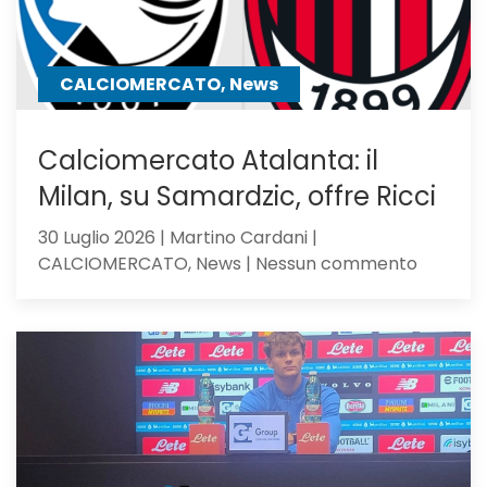
lo
chiama
CALCIOMERCATO, News
Calciomercato Atalanta: il
Milan, su Samardzic, offre Ricci
30 Luglio 2026 | Martino Cardani |
su
CALCIOMERCATO, News | Nessun commento
Calciom
Atalanta
il
Milan,
su
Samardz
offre
Ricci