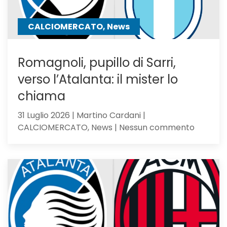
un
passo
CALCIOMERCATO, News
Romagnoli, pupillo di Sarri,
verso l’Atalanta: il mister lo
chiama
31 Luglio 2026 | Martino Cardani |
su
CALCIOMERCATO, News | Nessun commento
Romagno
pupillo
di
Sarri,
verso
l’Atalan
il
mister