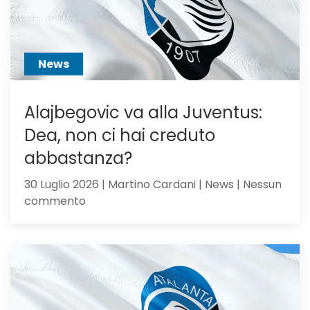
di
Sarri
o
sacrific
News
Alajbegovic va alla Juventus:
Dea, non ci hai creduto
abbastanza?
30 Luglio 2026 | Martino Cardani | News | Nessun
su
commento
Alajbegovic
va
alla
Juventus:
Dea,
non