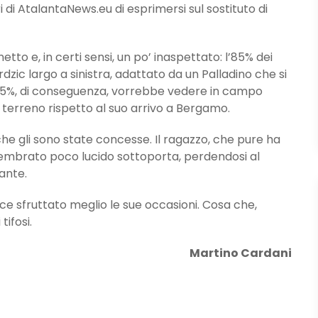
ri di AtalantaNews.eu di esprimersi sul sostituto di
etto e, in certi sensi, un po’ inaspettato: l’85% dei
ic largo a sinistra, adattato da un Palladino che si
il 15%, di conseguenza, vorrebbe vedere in campo
 terreno rispetto al suo arrivo a Bergamo.
che gli sono state concesse. Il ragazzo, che pure ha
sembrato poco lucido sottoporta, perdendosi al
ante.
e sfruttato meglio le sue occasioni. Cosa che,
tifosi.
Martino Cardani