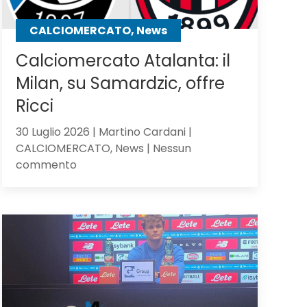
CALCIOMERCATO, News
Calciomercato Atalanta: il
Milan, su Samardzic, offre
Ricci
30 Luglio 2026 | Martino Cardani |
CALCIOMERCATO, News | Nessun
su
commento
Calciomercato
Atalanta:
il
Milan,
su
Samardzic,
offre
Ricci