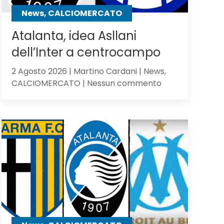
contro
News, CALCIOMERCATO
gli
olandesi
Atalanta, idea Asllani
dell’Inter a centrocampo
2 Agosto 2026 | Martino Cardani | News,
su
CALCIOMERCATO | Nessun commento
Atalanta,
idea
Asllani
dell’Inter
a
centrocampo