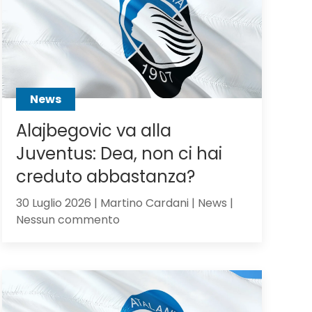
Scalvini:
pilastro
di
Sarri
o
sacrificabile?
News
Alajbegovic va alla
Juventus: Dea, non ci hai
creduto abbastanza?
30 Luglio 2026 | Martino Cardani | News |
su
Nessun commento
Alajbegovic
va
alla
Juventus:
Dea,