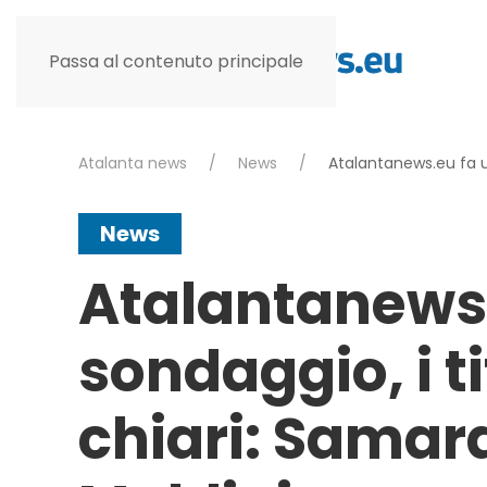
Passa al contenuto principale
Atalanta news
News
Atalantanews.eu fa un
News
Atalantanews.
sondaggio, i t
chiari: Samard