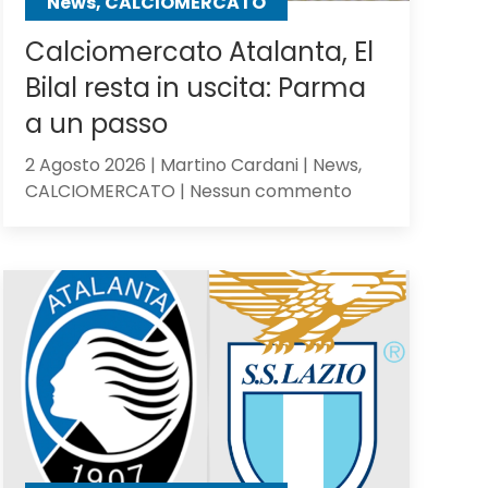
News, CALCIOMERCATO
Calciomercato Atalanta, El
Bilal resta in uscita: Parma
a un passo
2 Agosto 2026 | Martino Cardani | News,
su
CALCIOMERCATO | Nessun commento
Calciomercato
Atalanta,
El
Bilal
resta
in
uscita:
Parma
a
un
passo