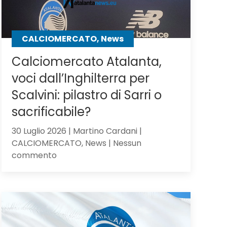
CALCIOMERCATO, News
Calciomercato Atalanta,
voci dall’Inghilterra per
Scalvini: pilastro di Sarri o
sacrificabile?
30 Luglio 2026 | Martino Cardani |
CALCIOMERCATO, News | Nessun
su
commento
Calciomercato
Atalanta,
voci
dall’Inghilterra
per