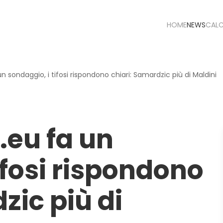
HOME
NEWS
CAL
 sondaggio, i tifosi rispondono chiari: Samardzic più di Maldini
eu fa un
ifosi rispondono
zic più di