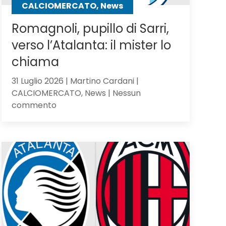
CALCIOMERCATO, News
Romagnoli, pupillo di Sarri,
verso l’Atalanta: il mister lo
chiama
31 Luglio 2026 | Martino Cardani |
CALCIOMERCATO, News | Nessun
su
commento
Romagnoli,
pupillo
di
Sarri,
verso
l’Atalanta:
il
mister
lo
chiama