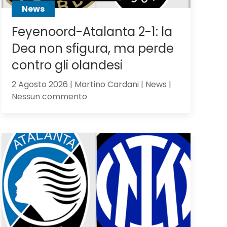
News
Feyenoord-Atalanta 2-1: la
Dea non sfigura, ma perde
contro gli olandesi
2 Agosto 2026 | Martino Cardani | News |
su
Nessun commento
Feyenoord-
Atalanta
2-
1:
la
Dea
non
sfigura,
ma
perde