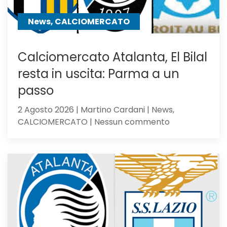
News, CALCIOMERCATO
Calciomercato Atalanta, El Bilal
resta in uscita: Parma a un
passo
2 Agosto 2026 | Martino Cardani | News,
su
CALCIOMERCATO | Nessun commento
Calciomercat
Atalanta,
El
Bilal
resta
in
uscita:
Parma