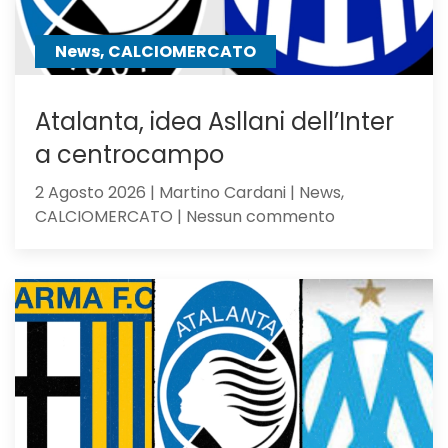
perde
contro
News, CALCIOMERCATO
gli
olandesi
Atalanta, idea Asllani dell’Inter
a centrocampo
2 Agosto 2026 | Martino Cardani | News,
su
CALCIOMERCATO | Nessun commento
Atalanta,
idea
Asllani
dell’Inter
a
centrocampo