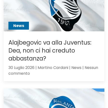
di
Sarri
o
sacrific
News
Alajbegovic va alla Juventus:
Dea, non ci hai creduto
abbastanza?
30 Luglio 2026 | Martino Cardani | News | Nessun
su
commento
Alajbegovic
va
alla
Juventus:
Dea,
non