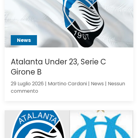
ci
hai
creduto
abbastanza?
News
Atalanta Under 23, Serie C
Girone B
29 Luglio 2026 | Martino Cardani | News | Nessun
su
commento
Atalanta
Under
23,
Serie
C
Girone