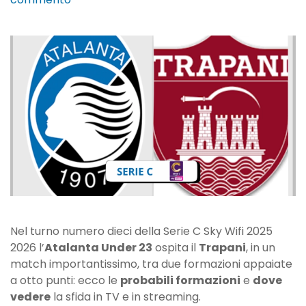
Atalanta
Under
23-
Trapani:
probabili
formazioni
e
dove
vedere
la
partita
di
C
Nel turno numero dieci della Serie C Sky Wifi 2025
2026 l’
Atalanta Under 23
ospita il
Trapani
, in un
match importantissimo, tra due formazioni appaiate
a otto punti: ecco le
probabili formazioni
e
dove
vedere
la sfida in TV e in streaming.