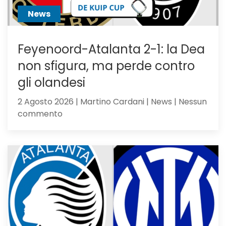
News
Feyenoord-Atalanta 2-1: la Dea
non sfigura, ma perde contro
gli olandesi
2 Agosto 2026 | Martino Cardani | News | Nessun
su
commento
Feyenoord-
Atalanta
2-
1:
la
Dea
non
sfigura,
ma