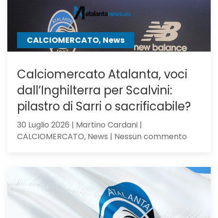
CALCIOMERCATO, News
Calciomercato Atalanta, voci
dall’Inghilterra per Scalvini:
pilastro di Sarri o sacrificabile?
30 Luglio 2026 | Martino Cardani |
su
CALCIOMERCATO, News | Nessun commento
Calciom
Atalanta
voci
dall’Ingh
per
Scalvini:
pilastro