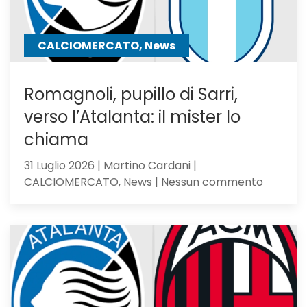
a
un
passo
CALCIOMERCATO, News
Romagnoli, pupillo di Sarri,
verso l’Atalanta: il mister lo
chiama
31 Luglio 2026 | Martino Cardani |
su
CALCIOMERCATO, News | Nessun commento
Romagno
pupillo
di
Sarri,
verso
l’Atalan
il