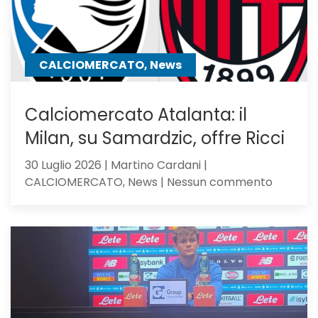
mister
lo
chiama
CALCIOMERCATO, News
Calciomercato Atalanta: il
Milan, su Samardzic, offre Ricci
30 Luglio 2026 | Martino Cardani |
su
CALCIOMERCATO, News | Nessun commento
Calciom
Atalanta
il
Milan,
su
Samardz
offre
Ricci