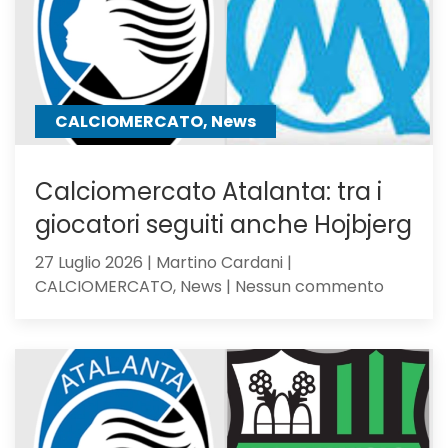
B
CALCIOMERCATO, News
Calciomercato Atalanta: tra i
giocatori seguiti anche Hojbjerg
27 Luglio 2026 | Martino Cardani |
su
CALCIOMERCATO, News | Nessun commento
Calciom
Atalanta
tra
i
giocator
seguiti