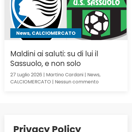
anche
Hojbjerg
News, CALCIOMERCATO
Maldini ai saluti: su di lui il
Sassuolo, e non solo
27 Luglio 2026 | Martino Cardani | News,
su
CALCIOMERCATO | Nessun commento
Maldini
ai
saluti:
su
di
lui
Privacy Policy
il