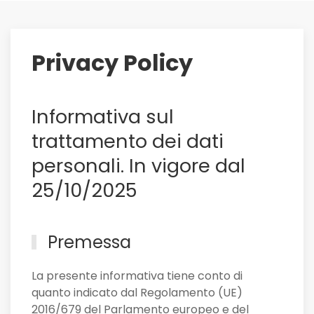
su
di
lui
Privacy Policy
il
Sassuolo,
e
Informativa sul
non
solo
trattamento dei dati
personali. In vigore dal
25/10/2025
Premessa
La presente informativa tiene conto di
quanto indicato dal Regolamento (UE)
2016/679 del Parlamento europeo e del