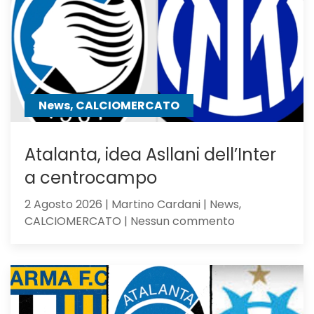
Dea
non
sfigura,
ma
perde
contro
News, CALCIOMERCATO
gli
olandesi
Atalanta, idea Asllani dell’Inter
a centrocampo
2 Agosto 2026 | Martino Cardani | News,
su
CALCIOMERCATO | Nessun commento
Atalanta,
idea
Asllani
dell’Inter
a