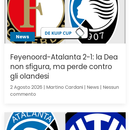
News
Feyenoord-Atalanta 2-1: la Dea
non sfigura, ma perde contro
gli olandesi
2 Agosto 2026 | Martino Cardani | News | Nessun
su
commento
Feyenoord-
Atalanta
2-
1:
la