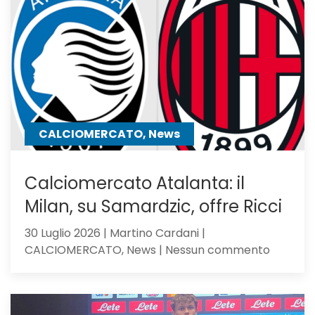
Sarri,
verso
l’Atalan
il
mister
lo
chiama
CALCIOMERCATO, News
Calciomercato Atalanta: il
Milan, su Samardzic, offre Ricci
30 Luglio 2026 | Martino Cardani |
su
CALCIOMERCATO, News | Nessun commento
Calciom
Atalanta
il