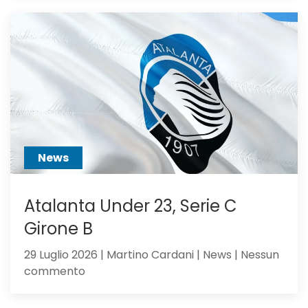
va
alla
Juventus:
Dea,
non
ci
hai
creduto
abbastanza?
News
Atalanta Under 23, Serie C
Girone B
29 Luglio 2026 | Martino Cardani | News | Nessun
su
commento
Atalanta
Under