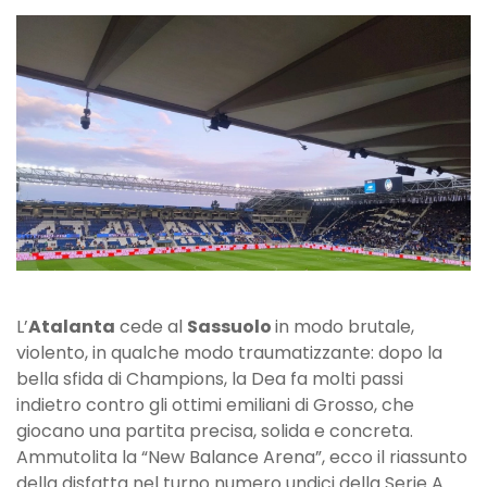
Sassuolo
0-
3:
disastro
Dea,
molle
e
senza
idee
L’
Atalanta
cede al
Sassuolo
in modo brutale,
violento, in qualche modo traumatizzante: dopo la
bella sfida di Champions, la Dea fa molti passi
indietro contro gli ottimi emiliani di Grosso, che
giocano una partita precisa, solida e concreta.
Ammutolita la “New Balance Arena”, ecco il riassunto
della disfatta nel turno numero undici della Serie A