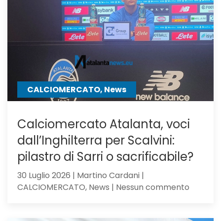
Milan,
su
Samardz
offre
Ricci
CALCIOMERCATO, News
Calciomercato Atalanta, voci
dall’Inghilterra per Scalvini:
pilastro di Sarri o sacrificabile?
30 Luglio 2026 | Martino Cardani |
su
CALCIOMERCATO, News | Nessun commento
Calciom
Atalanta