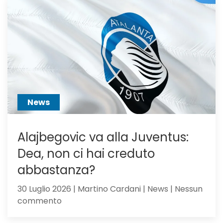
voci
dall’Ingh
per
Scalvini:
pilastro
di
Sarri
o
sacrific
News
Alajbegovic va alla Juventus:
Dea, non ci hai creduto
abbastanza?
30 Luglio 2026 | Martino Cardani | News | Nessun
su
commento
Alajbegovic