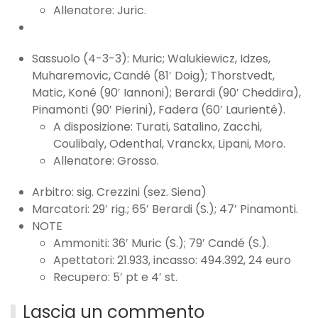
Allenatore: Juric.
Sassuolo (4-3-3): Muric; Walukiewicz, Idzes,
Muharemovic, Candé (81′ Doig); Thorstvedt,
Matic, Koné (90′ Iannoni); Berardi (90′ Cheddira),
Pinamonti (90′ Pierini), Fadera (60′ Laurienté).
A disposizione: Turati, Satalino, Zacchi,
Coulibaly, Odenthal, Vranckx, Lipani, Moro.
Allenatore: Grosso.
Arbitro: sig. Crezzini (sez. Siena)
Marcatori: 29′ rig.; 65′ Berardi (S.); 47′ Pinamonti.
NOTE
Ammoniti: 36′ Muric (S.); 79′ Candé (S.).
Apettatori: 21.933, incasso: 494.392, 24 euro
Recupero: 5′ pt e 4′ st.
Lascia un commento