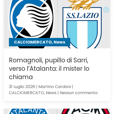
resta
in
uscita:
Parma
a
un
passo
CALCIOMERCATO, News
Romagnoli, pupillo di Sarri,
verso l’Atalanta: il mister lo
chiama
31 Luglio 2026 | Martino Cardani |
su
CALCIOMERCATO, News | Nessun commento
Romagno
pupillo
di