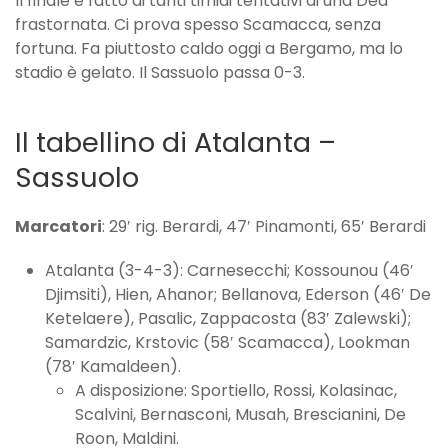
Il finale è fatto di tanti timidi tentativi di una Dea
frastornata. Ci prova spesso Scamacca, senza
fortuna. Fa piuttosto caldo oggi a Bergamo, ma lo
stadio è gelato. Il Sassuolo passa 0-3.
Il tabellino di Atalanta –
Sassuolo
Marcatori
: 29′ rig. Berardi, 47′ Pinamonti, 65′ Berardi
Atalanta (3-4-3): Carnesecchi; Kossounou (46′
Djimsiti), Hien, Ahanor; Bellanova, Ederson (46′ De
Ketelaere), Pasalic, Zappacosta (83′ Zalewski);
Samardzic, Krstovic (58′ Scamacca), Lookman
(78′ Kamaldeen).
A disposizione: Sportiello, Rossi, Kolasinac,
Scalvini, Bernasconi, Musah, Brescianini, De
Roon, Maldini.