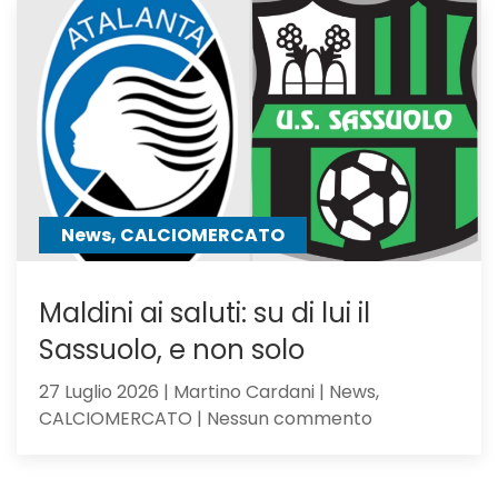
tra
i
giocator
seguiti
anche
Hojbjerg
News, CALCIOMERCATO
Maldini ai saluti: su di lui il
Sassuolo, e non solo
27 Luglio 2026 | Martino Cardani | News,
su
CALCIOMERCATO | Nessun commento
Maldini
ai
saluti: