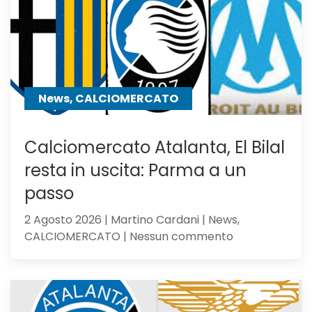
centrocampo
News, CALCIOMERCATO
Calciomercato Atalanta, El Bilal
resta in uscita: Parma a un
passo
2 Agosto 2026 | Martino Cardani | News,
su
CALCIOMERCATO | Nessun commento
Calciomercat
Atalanta,
El
Bilal