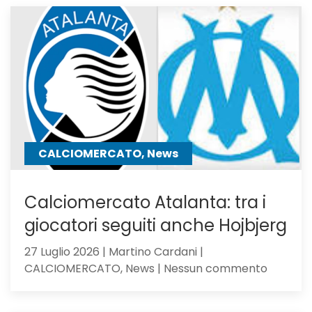
23,
Serie
C
Girone
B
CALCIOMERCATO, News
Calciomercato Atalanta: tra i
giocatori seguiti anche Hojbjerg
27 Luglio 2026 | Martino Cardani |
su
CALCIOMERCATO, News | Nessun commento
Calciom
Atalanta