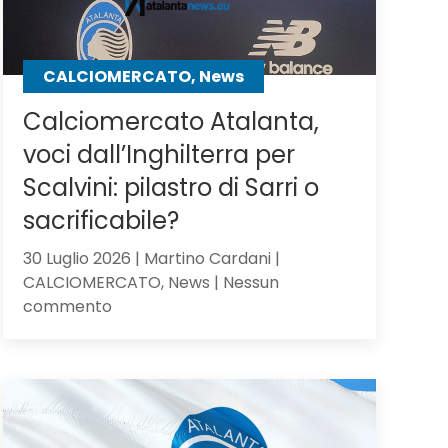
CALCIOMERCATO, News
Calciomercato Atalanta,
voci dall’Inghilterra per
Scalvini: pilastro di Sarri o
sacrificabile?
30 Luglio 2026 | Martino Cardani |
CALCIOMERCATO, News | Nessun
su
commento
Calciomercato
Atalanta,
voci
dall’Inghilterra
per