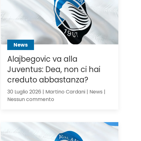
Scalvini:
pilastro
di
Sarri
o
sacrificabile?
News
Alajbegovic va alla
Juventus: Dea, non ci hai
creduto abbastanza?
30 Luglio 2026 | Martino Cardani | News |
su
Nessun commento
Alajbegovic
va
alla
Juventus:
Dea,