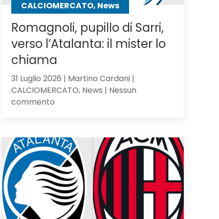
CALCIOMERCATO, News
Romagnoli, pupillo di Sarri,
verso l’Atalanta: il mister lo
chiama
31 Luglio 2026 | Martino Cardani |
CALCIOMERCATO, News | Nessun
su
commento
Romagnoli,
pupillo
di
Sarri,
verso
l’Atalanta:
il
mister
lo
chiama