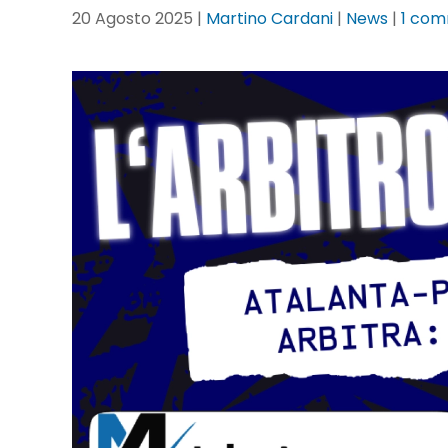
20 Agosto 2025
|
Martino Cardani
|
News
|
1 co