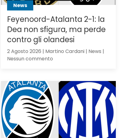
News
Feyenoord-Atalanta 2-1: la
Dea non sfigura, ma perde
contro gli olandesi
2 Agosto 2026 | Martino Cardani | News |
su
Nessun commento
Feyenoord-
Atalanta
2-
1:
la
Dea
non
sfigura,
ma
perde