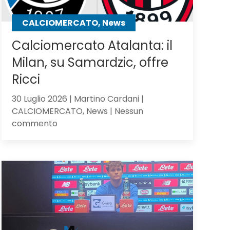
CALCIOMERCATO, News
Calciomercato Atalanta: il
Milan, su Samardzic, offre
Ricci
30 Luglio 2026 | Martino Cardani |
CALCIOMERCATO, News | Nessun
su
commento
Calciomercato
Atalanta:
il
Milan,
su
Samardzic,
offre
Ricci