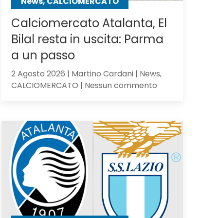
News, CALCIOMERCATO
Calciomercato Atalanta, El
Bilal resta in uscita: Parma
a un passo
2 Agosto 2026 | Martino Cardani | News,
su
CALCIOMERCATO | Nessun commento
Calciomercato
Atalanta,
El
Bilal
resta
in
uscita:
Parma
a
un
passo