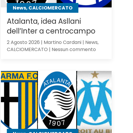
contro
News, CALCIOMERCATO
gli
olandesi
Atalanta, idea Asllani
dell’Inter a centrocampo
2 Agosto 2026 | Martino Cardani | News,
su
CALCIOMERCATO | Nessun commento
Atalanta,
idea
Asllani
dell’Inter
a
centrocampo