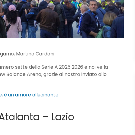
punti
ergamo, Martino Cardani
numero sette della Serie A 2025 2026 e noi ve la
ew Balance Arena, grazie al nostro inviato allo
e, è un amore allucinante
 Atalanta – Lazio