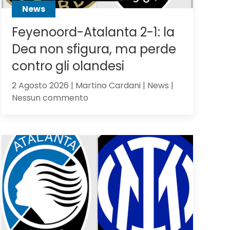
News
Feyenoord-Atalanta 2-1: la
Dea non sfigura, ma perde
contro gli olandesi
2 Agosto 2026 | Martino Cardani | News |
su
Nessun commento
Feyenoord-
Atalanta
2-
1:
la
Dea
non
sfigura,
ma
perde