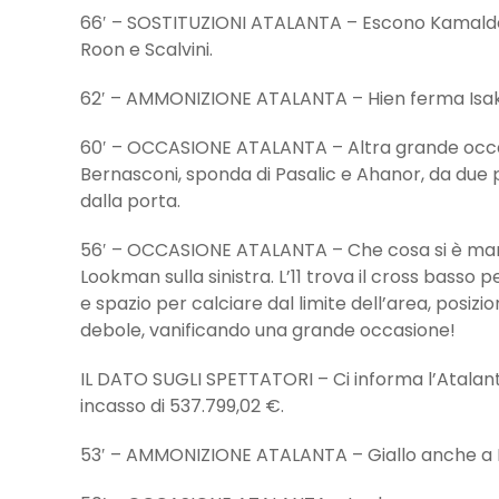
66′ – SOSTITUZIONI ATALANTA – Escono Kamaldee
Roon e Scalvini.
62′ – AMMONIZIONE ATALANTA – Hien ferma Isaksen
60′ – OCCASIONE ATALANTA – Altra grande occasi
Bernasconi, sponda di Pasalic e Ahanor, da due p
dalla porta.
56′ – OCCASIONE ATALANTA – Che cosa si è mang
Lookman sulla sinistra. L’11 trova il cross basso
e spazio per calciare dal limite dell’area, posizion
debole, vanificando una grande occasione!
IL DATO SUGLI SPETTATORI – Ci informa l’Atalant
incasso di 537.799,02 €.
53′ – AMMONIZIONE ATALANTA – Giallo anche a Pa