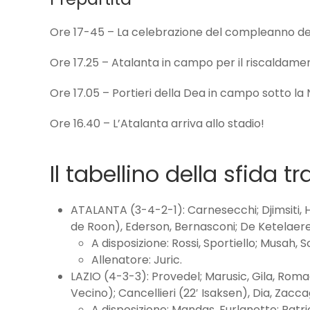
Ore 17-45 – La celebrazione del compleanno de
Ore 17.25 – Atalanta in campo per il riscaldame
Ore 17.05 – Portieri della Dea in campo sotto la
Ore 16.40 – L’Atalanta arriva allo stadio!
Il tabellino della sfida t
ATALANTA (3-4-2-1): Carnesecchi; Djimsiti, H
de Roon), Ederson, Bernasconi; De Ketelaere
A disposizione: Rossi, Sportiello; Musah,
Allenatore: Juric.
LAZIO (4-3-3): Provedel; Marusic, Gila, Romag
Vecino); Cancellieri (22′ Isaksen), Dia, Zacca
A disposizione: Mandas, Furlanetto; Patric