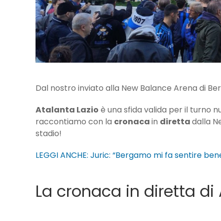
Dal nostro inviato alla New Balance Arena di B
Atalanta Lazio
è una sfida valida per il turno 
raccontiamo con la
cronaca
in
diretta
dalla N
stadio!
LEGGI ANCHE: Juric: “Bergamo mi fa sentire ben
La cronaca in diretta di