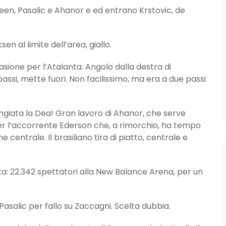
n, Pasalic e Ahanor e ed entrano Krstovic, de
 al limite dell’area, giallo.
one per l’Atalanta. Angolo dalla destra di
assi, mette fuori. Non facilissimo, ma era a due passi
iata la Dea! Gran lavoro di Ahanor, che serve
 per l’accorrente Ederson che, a rimorchio, ha tempo
e centrale. Il brasiliano tira di piatto, centrale e
a: 22.342 spettatori alla New Balance Arena, per un
salic per fallo su Zaccagni. Scelta dubbia.