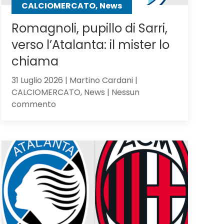
CALCIOMERCATO, News
Romagnoli, pupillo di Sarri,
verso l’Atalanta: il mister lo
chiama
31 Luglio 2026 | Martino Cardani |
CALCIOMERCATO, News | Nessun
su
commento
Romagnoli,
pupillo
di
Sarri,
verso
l’Atalanta:
il
mister
lo
chiama