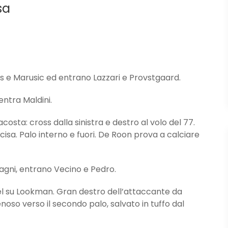
sa
 e Marusic ed entrano Lazzari e Provstgaard.
ntra Maldini.
ta: cross dalla sinistra e destro al volo del 77.
isa. Palo interno e fuori. De Roon prova a calciare
agni, entrano Vecino e Pedro.
l su Lookman. Gran destro dell’attaccante da
enoso verso il secondo palo, salvato in tuffo dal