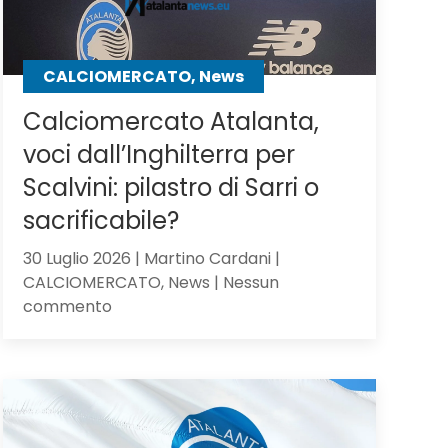
CALCIOMERCATO, News
Calciomercato Atalanta,
voci dall’Inghilterra per
Scalvini: pilastro di Sarri o
sacrificabile?
30 Luglio 2026 | Martino Cardani |
CALCIOMERCATO, News | Nessun
su
commento
Calciomercato
Atalanta,
voci
dall’Inghilterra
per