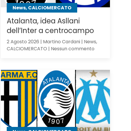
contro
News, CALCIOMERCATO
gli
olandesi
Atalanta, idea Asllani
dell’Inter a centrocampo
2 Agosto 2026 | Martino Cardani | News,
su
CALCIOMERCATO | Nessun commento
Atalanta,
idea
Asllani
dell’Inter
a
centrocampo