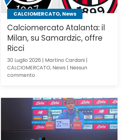
CALCIOMERCATO, News
Calciomercato Atalanta: il
Milan, su Samardzic, offre
Ricci
30 Luglio 2026 | Martino Cardani |
CALCIOMERCATO, News | Nessun
su
commento
Calciomercato
Atalanta:
il
Milan,
su
Samardzic,
offre
Ricci