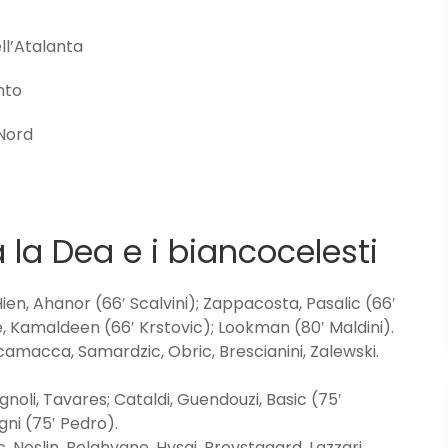
ll’Atalanta
nto
 Nord
ra la Dea e i biancocelesti
ien, Ahanor (66′ Scalvini); Zappacosta, Pasalic (66′
, Kamaldeen (66′ Krstovic); Lookman (80′ Maldini).
 Scamacca, Samardzic, Obric, Brescianini, Zalewski.
noli, Tavares; Cataldi, Guendouzi, Basic (75′
gni (75′ Pedro).
, Noslin, Belahyane, Hysaj, Provstgaard, Lazzari.