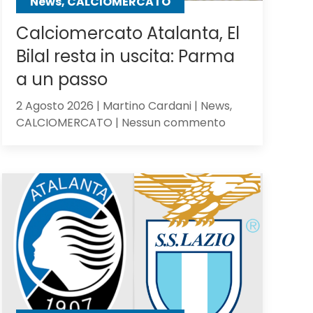
News, CALCIOMERCATO
Calciomercato Atalanta, El
Bilal resta in uscita: Parma
a un passo
2 Agosto 2026 | Martino Cardani | News,
su
CALCIOMERCATO | Nessun commento
Calciomercato
Atalanta,
El
Bilal
resta
in
uscita:
Parma
a
un
passo