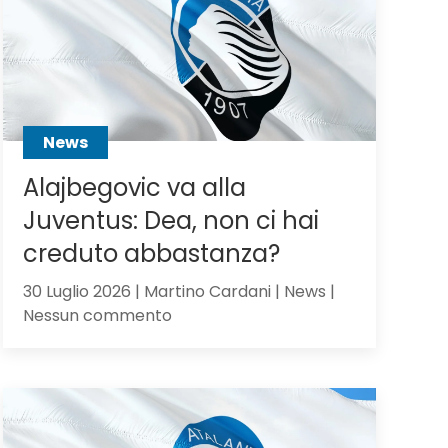
Scalvini:
pilastro
di
Sarri
o
sacrificabile?
News
Alajbegovic va alla
Juventus: Dea, non ci hai
creduto abbastanza?
30 Luglio 2026 | Martino Cardani | News |
su
Nessun commento
Alajbegovic
va
alla
Juventus:
Dea,