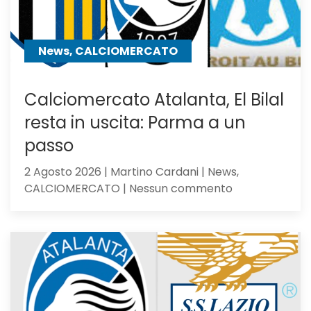
News, CALCIOMERCATO
Calciomercato Atalanta, El Bilal
resta in uscita: Parma a un
passo
2 Agosto 2026 | Martino Cardani | News,
su
CALCIOMERCATO | Nessun commento
Calciomercat
Atalanta,
El
Bilal
resta
in
uscita: