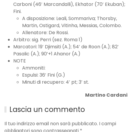
Carboni (46′ Marcandalli), Ekhator (70′ Ekuban);
Fini.
A disposizione: Leali, Sommariva; Thorsby,
Martin, Ostigard, Vitinha, Messias, Colombo.
Allenatore: De Rossi.
Arbitro: sig. Perri (sez. Roma 1)
Marcatori: 19′ Djimsiti (A.); 54′ de Roon (A.); 82′
Pasalic (A.); 90’+1 Ahanor (A.)
NOTE
Ammoniti:
Espulsi: 36′ Fini (G.)
Minuti di recupero: 4′ pt; 3′ st.
Martino Cardani
Lascia un commento
Il tuo indirizzo email non sarà pubblicato. I campi
obbligatori sono contrassegnati
*