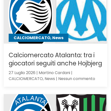
Girone
B
CALCIOMERCATO, News
Calciomercato Atalanta: tra i
giocatori seguiti anche Hojbjerg
27 Luglio 2026 | Martino Cardani |
su
CALCIOMERCATO, News | Nessun commento
Calciom
Atalanta
tra
i
giocator