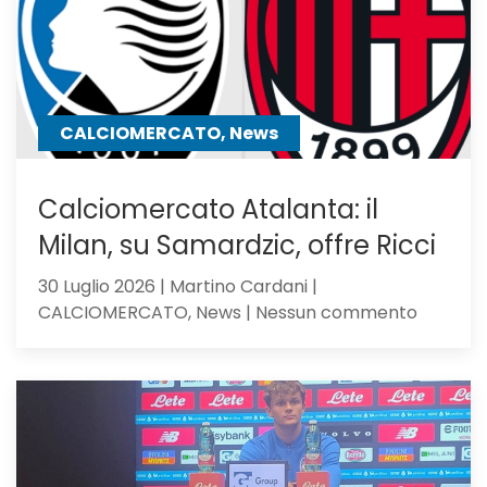
il
mister
lo
chiama
CALCIOMERCATO, News
Calciomercato Atalanta: il
Milan, su Samardzic, offre Ricci
30 Luglio 2026 | Martino Cardani |
su
CALCIOMERCATO, News | Nessun commento
Calciom
Atalanta
il
Milan,
su
Samardz