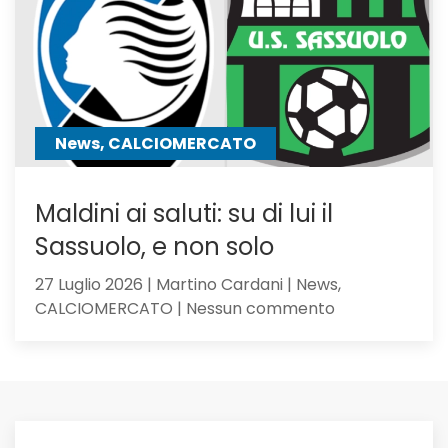
seguiti
anche
Hojbjerg
News, CALCIOMERCATO
Maldini ai saluti: su di lui il
Sassuolo, e non solo
27 Luglio 2026 | Martino Cardani | News,
su
CALCIOMERCATO | Nessun commento
Maldini
ai
saluti:
su
di