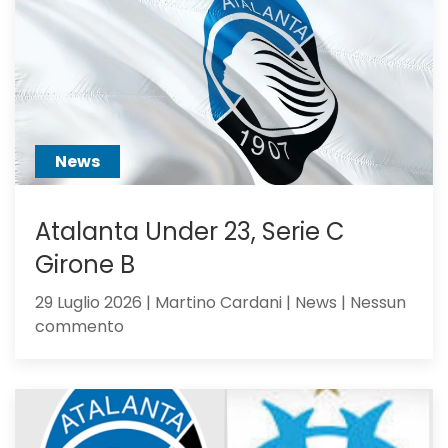
Dea,
non
ci
hai
creduto
abbastanza?
News
Atalanta Under 23, Serie C
Girone B
29 Luglio 2026 | Martino Cardani | News | Nessun
su
commento
Atalanta
Under
23,
Serie
C