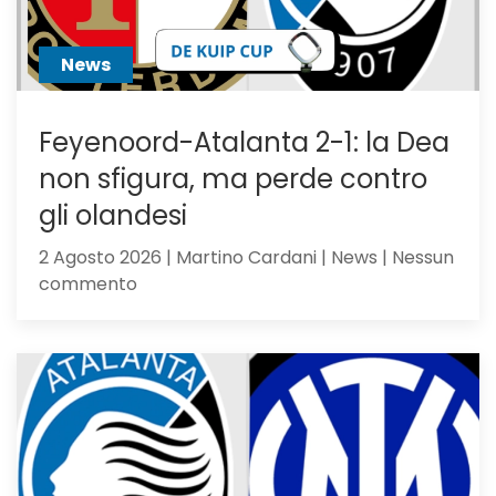
News
Feyenoord-Atalanta 2-1: la Dea
non sfigura, ma perde contro
gli olandesi
2 Agosto 2026 | Martino Cardani | News | Nessun
su
commento
Feyenoord-
Atalanta
2-
1:
la
Dea
non
sfigura,