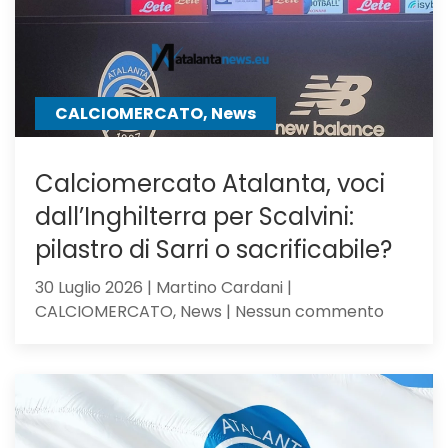
offre
Ricci
CALCIOMERCATO, News
Calciomercato Atalanta, voci
dall’Inghilterra per Scalvini:
pilastro di Sarri o sacrificabile?
30 Luglio 2026 | Martino Cardani |
su
CALCIOMERCATO, News | Nessun commento
Calciom
Atalanta
voci
dall’Ingh
per