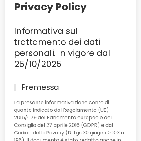
lui
Privacy Policy
il
Sassuolo,
e
Informativa sul
non
solo
trattamento dei dati
personali. In vigore dal
25/10/2025
Premessa
La presente informativa tiene conto di
quanto indicato dal Regolamento (UE)
2016/679 del Parlamento europeo e del
Consiglio del 27 aprile 2016 (GDPR) e dal
Codice della Privacy (D. Lgs 30 giugno 2003 n.
196). Il documento è stato redatto anche in