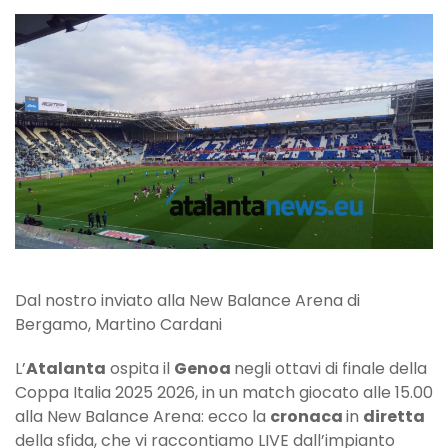
Genoa
4-
0:
un’ottima
Dea
strapazza
il
Genoa
e
punta
la
Juve
Dal nostro inviato alla New Balance Arena di
Bergamo, Martino Cardani
L’
Atalanta
ospita il
Genoa
negli ottavi di finale della
Coppa Italia 2025 2026, in un match giocato alle 15.00
alla New Balance Arena: ecco la
cronaca
in
diretta
della sfida, che vi raccontiamo LIVE dall’impianto