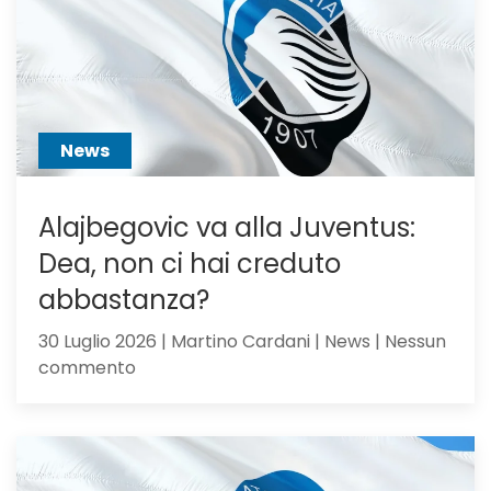
Scalvini:
pilastro
di
Sarri
o
sacrific
News
Alajbegovic va alla Juventus:
Dea, non ci hai creduto
abbastanza?
30 Luglio 2026 | Martino Cardani | News | Nessun
su
commento
Alajbegovic
va
alla
Juventus: