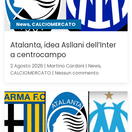
ma
perde
contro
News, CALCIOMERCATO
gli
olandesi
Atalanta, idea Asllani dell’Inter
a centrocampo
2 Agosto 2026 | Martino Cardani | News,
su
CALCIOMERCATO | Nessun commento
Atalanta,
idea
Asllani
dell’Inter
a
centrocampo