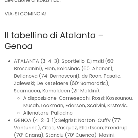
deviazione di Kolasinac.
VIA, SI COMINCIA!
Il tabellino di Atalanta –
Genoa
ATALANTA (3-4-3): Sportiello; Djimsiti (60′
Brescianini), Hien, Kolasinac (60′ Ahanor);
Bellanova (74′ Bernasconi), de Roon, Pasalic,
Zalewski; De Ketelaere (60′ Samardzic),
Scamacca, Kamaldeen (21′ Maldini).
A disposizione: Carnesecchi, Rossi; Kossounou,
Musah, Lookman, Ederson, Scalvini, Krstovic.
Allenatore: Palladino.
GENOA (4-2-3-1): Seigrist; Norton-Cuffy (77′
Venturino), Otoa, Vasquez, Ellertsson; Frendrup
(70′ Onana), Stanciu (70′ Cuenca); Masini,