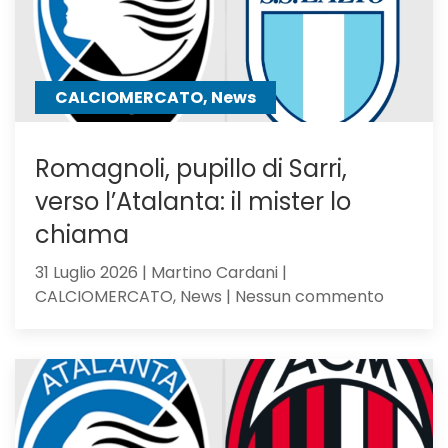
Parma
a
un
passo
CALCIOMERCATO, News
Romagnoli, pupillo di Sarri,
verso l’Atalanta: il mister lo
chiama
31 Luglio 2026 | Martino Cardani |
su
CALCIOMERCATO, News | Nessun commento
Romagno
pupillo
di
Sarri,
verso
l’Atalan