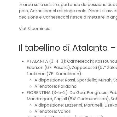
in area sulla sinistra, partendo da posizione dub
palo, Carnesecchi respinge male. Piccoli si avve
decisione e Carnesecchi riesce a mettere in ango
Via! Si comincia!
Il tabellino di Atalanta –
ATALANTA (3-4-3): Carnesecchi; Kossounou, Hi
Ederson (67′ Pasalic), Zappacosta (67′ Zale
Lookman (76′ Kamaldeen).
A disposizione: Rossi, Sportiello; Musah, 
Allenatore: Palladino.
FIORENTINA (3-5-2): De Gea; Pongracic, Pabl
Mandragora, Fagioli (64′ Gudmundsson), Sohm 
A disposizione: Lezzerini, Martinelli; Dzeko
Allenatore: Vanoli.