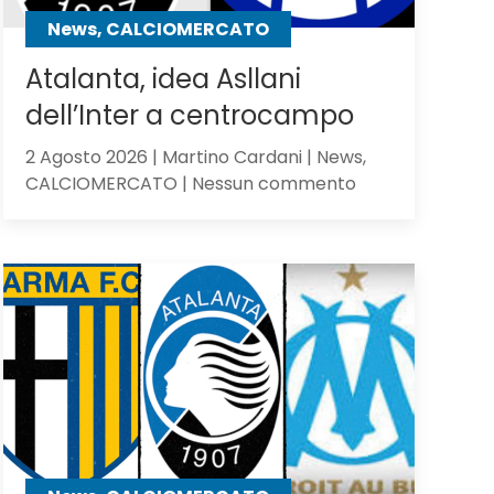
contro
News, CALCIOMERCATO
gli
olandesi
Atalanta, idea Asllani
dell’Inter a centrocampo
2 Agosto 2026 | Martino Cardani | News,
su
CALCIOMERCATO | Nessun commento
Atalanta,
idea
Asllani
dell’Inter
a
centrocampo