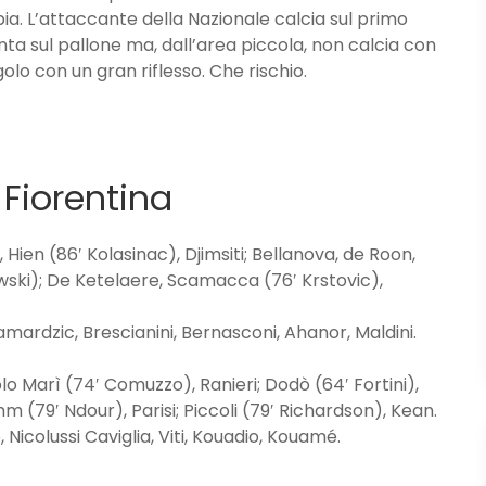
bia. L’attaccante della Nazionale calcia sul primo
nta sul pallone ma, dall’area piccola, non calcia con
lo con un gran riflesso. Che rischio.
 Fiorentina
en (86′ Kolasinac), Djimsiti; Bellanova, de Roon,
wski); De Ketelaere, Scamacca (76′ Krstovic),
Samardzic, Brescianini, Bernasconi, Ahanor, Maldini.
o Marì (74′ Comuzzo), Ranieri; Dodò (64′ Fortini),
(79′ Ndour), Parisi; Piccoli (79′ Richardson), Kean.
, Nicolussi Caviglia, Viti, Kouadio, Kouamé.