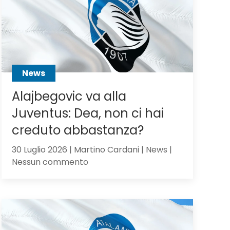
Scalvini:
pilastro
di
Sarri
o
sacrificabile?
News
Alajbegovic va alla
Juventus: Dea, non ci hai
creduto abbastanza?
30 Luglio 2026 | Martino Cardani | News |
su
Nessun commento
Alajbegovic
va
alla
Juventus:
Dea,