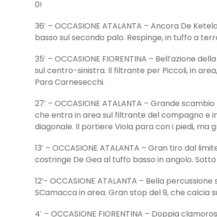
0!
36′ – OCCASIONE ATALANTA – Ancora De Ketelaere:
basso sul secondo palo. Respinge, in tuffo a ter
35′ – OCCASIONE FIORENTINA – Bell’azione della 
sul centro-sinistra. Il filtrante per Piccoli, in a
Para Carnesecchi.
27′ – OCCASIONE ATALANTA – Grande scambio 
che entra in area sul filtrante del compagno e i
diagonale. Il portiere Viola para con i piedi, ma
13′ – OCCASIONE ATALANTA – Gran tiro dal limite di
costringe De Gea al tuffo basso in angolo. Sotto l
12′- OCCASIONE ATALANTA – Bella percussione sul
SCamacca in area. Gran stop del 9, che calcia s
4′ – OCCASIONE FIORENTINA – Doppia clamorosa