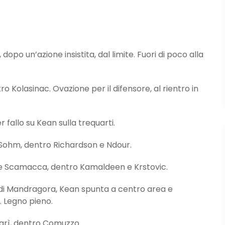
po un’azione insistita, dal limite. Fuori di poco alla
 Kolasinac. Ovazione per il difensore, al rientro in
fallo su Kean sulla trequarti.
 Sohm, dentro Richardson e Ndour.
e Scamacca, dentro Kamaldeen e Krstovic.
 di Mandragora, Kean spunta a centro area e
. Legno pieno.
arì, dentro Comuzzo.