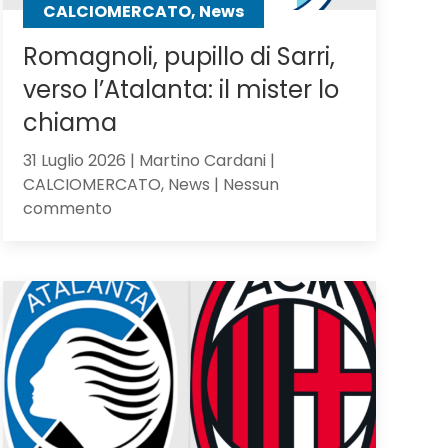
CALCIOMERCATO, News
Romagnoli, pupillo di Sarri,
verso l’Atalanta: il mister lo
chiama
31 Luglio 2026 | Martino Cardani |
CALCIOMERCATO, News | Nessun
su
commento
Romagnoli,
pupillo
di
Sarri,
verso
l’Atalanta:
il
mister
lo
chiama