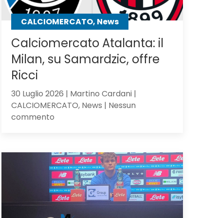
CALCIOMERCATO, News
Calciomercato Atalanta: il
Milan, su Samardzic, offre
Ricci
30 Luglio 2026 | Martino Cardani |
CALCIOMERCATO, News | Nessun
su
commento
Calciomercato
Atalanta:
il
Milan,
su
Samardzic,
offre
Ricci