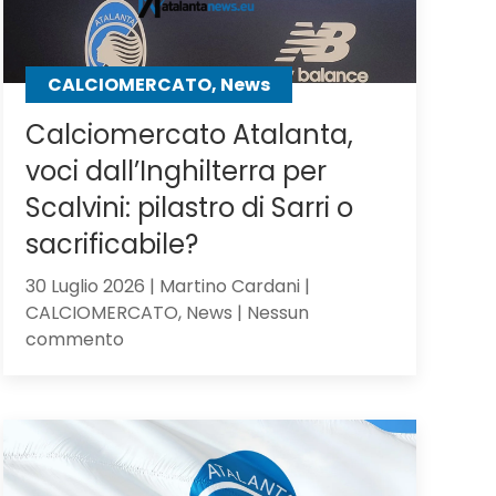
CALCIOMERCATO, News
Calciomercato Atalanta,
voci dall’Inghilterra per
Scalvini: pilastro di Sarri o
sacrificabile?
30 Luglio 2026 | Martino Cardani |
CALCIOMERCATO, News | Nessun
su
commento
Calciomercato
Atalanta,
voci
dall’Inghilterra
per