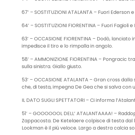
67′ – SOSTITUZIONI ATALANTA – Fuori Ederson e 
64′ – SOSTITUZIONI FIORENTINA – Fuori Fagioli e
63′ – OCCASIONE FIORENTINA – Dodò, lanciato in
impedisce il tiro e lo rimpalla in angolo.
58′ – AMMONIZIONE FIORENTINA – Pongracic trat
sulla sinistra. Giallo giusto.
53′ – OCCASIONE ATALANTA – Gran cross dalla s
che, di testa, impegna De Gea che si salva con un
IL DATO SUGLI SPETTATORI – Ci informa l’Atalanta
51′ – GOOOOOOL DELL’ ATALANTAAAA! – Raddoppia
Zappacosta. De Ketelaere colpisce di testa dal 
Lookman è il più veloce. Largo a destra calcia so