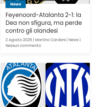
News
Feyenoord-Atalanta 2-1: la
Dea non sfigura, ma perde
contro gli olandesi
2 Agosto 2026 | Martino Cardani | News |
su
Nessun commento
Feyenoord-
Atalanta
2-
1:
la
Dea
non
sfigura,
ma
perde