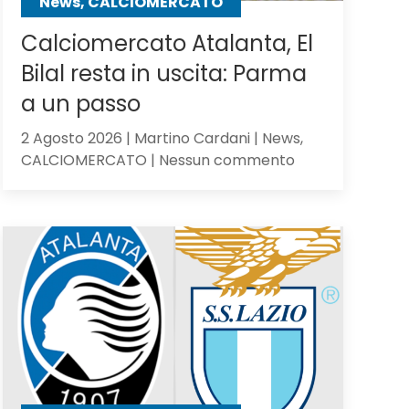
News, CALCIOMERCATO
Calciomercato Atalanta, El
Bilal resta in uscita: Parma
a un passo
2 Agosto 2026 | Martino Cardani | News,
su
CALCIOMERCATO | Nessun commento
Calciomercato
Atalanta,
El
Bilal
resta
in
uscita:
Parma
a
un
passo