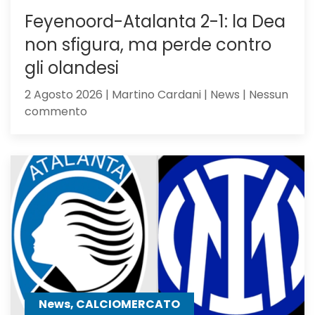
Feyenoord-Atalanta 2-1: la Dea
non sfigura, ma perde contro
gli olandesi
2 Agosto 2026 | Martino Cardani | News | Nessun
su
commento
Feyenoord-
Atalanta
2-
1:
la
Dea
non
sfigura,
ma
perde
contro
News, CALCIOMERCATO
gli