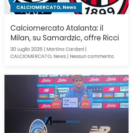
CALCIOMERCATO, News
Calciomercato Atalanta: il
Milan, su Samardzic, offre Ricci
30 Luglio 2026 | Martino Cardani |
su
CALCIOMERCATO, News | Nessun commento
Calciom
Atalanta
il
Milan,
su
Samardz
offre
Ricci