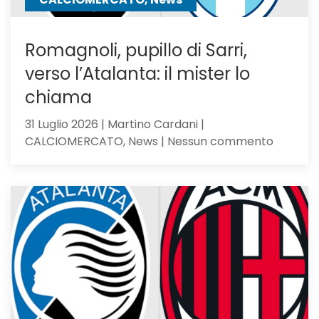
Romagnoli, pupillo di Sarri,
verso l’Atalanta: il mister lo
chiama
31 Luglio 2026 | Martino Cardani |
su
CALCIOMERCATO, News | Nessun commento
Romagno
pupillo
di
Sarri,
verso
l’Atalan
il
mister
lo
chiama