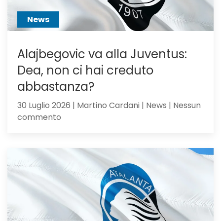
o
sacrific
News
Alajbegovic va alla Juventus:
Dea, non ci hai creduto
abbastanza?
30 Luglio 2026 | Martino Cardani | News | Nessun
su
commento
Alajbegovic
va
alla
Juventus:
Dea,
non
ci
hai