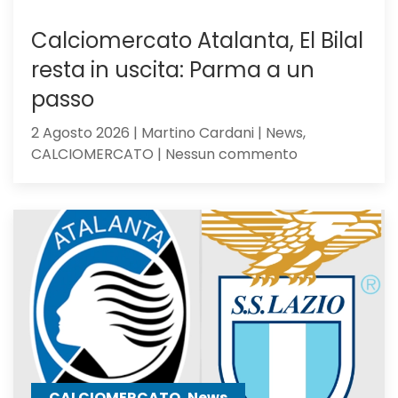
Calciomercato Atalanta, El Bilal
resta in uscita: Parma a un
passo
2 Agosto 2026 | Martino Cardani | News,
su
CALCIOMERCATO | Nessun commento
Calciomercat
Atalanta,
El
Bilal
resta
in
uscita:
Parma
a
un
passo
CALCIOMERCATO, News