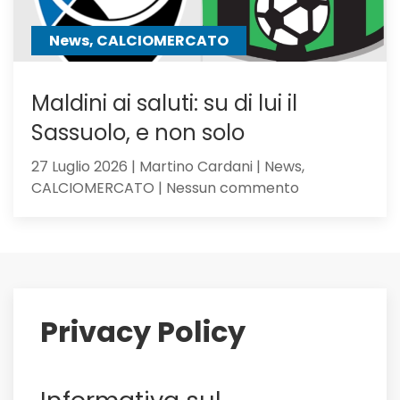
News, CALCIOMERCATO
Maldini ai saluti: su di lui il
Sassuolo, e non solo
27 Luglio 2026 | Martino Cardani | News,
su
CALCIOMERCATO | Nessun commento
Maldini
ai
saluti:
su
di
lui
Privacy Policy
il
Sassuolo,
e