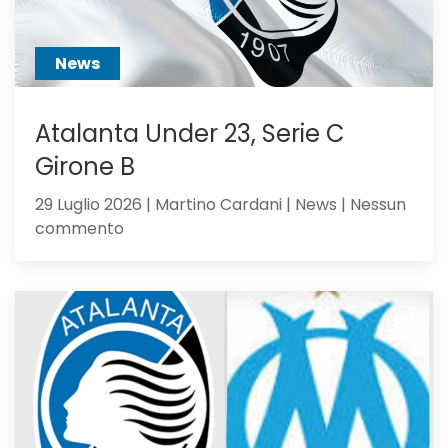
creduto
abbastanza?
News
Atalanta Under 23, Serie C
Girone B
29 Luglio 2026 | Martino Cardani | News | Nessun
su
commento
Atalanta
Under
23,
Serie
C
Girone
B