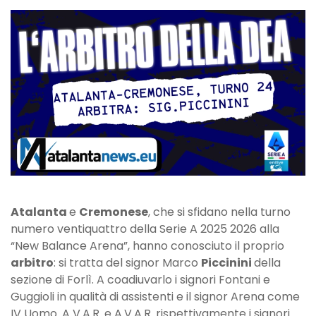
Cremonese:
l’arbitro
è
il
signor
Piccinini
Atalanta
e
Cremonese
, che si sfidano nella turno
numero ventiquattro della Serie A 2025 2026 alla
“New Balance Arena”, hanno conosciuto il proprio
arbitro
: si tratta del signor Marco
Piccinini
della
sezione di Forlì. A coadiuvarlo i signori Fontani e
Guggioli in qualità di assistenti e il signor Arena come
IV Uomo. A V.A.R. e A.V.A.R. rispettivamente i signori