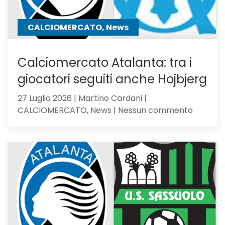
CALCIOMERCATO, News
Calciomercato Atalanta: tra i
giocatori seguiti anche Hojbjerg
27 Luglio 2026 | Martino Cardani |
su
CALCIOMERCATO, News | Nessun commento
Calciom
Atalanta
tra
i
giocator
seguiti
anche
Hojbjerg