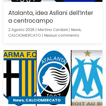
olandesi
Atalanta, idea Asllani dell’Inter
a centrocampo
2 Agosto 2026 | Martino Cardani | News,
su
CALCIOMERCATO | Nessun commento
Atalanta,
idea
Asllani
dell’Inter
a
centrocampo
News, CALCIOMERCATO