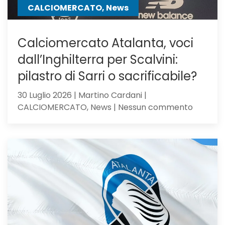
CALCIOMERCATO, News
Calciomercato Atalanta, voci
dall’Inghilterra per Scalvini:
pilastro di Sarri o sacrificabile?
30 Luglio 2026 | Martino Cardani |
su
CALCIOMERCATO, News | Nessun commento
Calciom
Atalanta
voci
dall’Ingh
per
Scalvini:
pilastro
di
Sarri