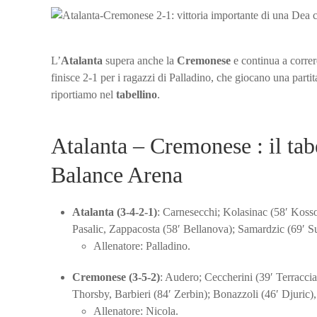
L’
Atalanta
supera anche la
Cremonese
e continua a correr
finisce 2-1 per i ragazzi di Palladino, che giocano una parti
riportiamo nel
tabellino
.
Atalanta – Cremonese : il tab
Balance Arena
Atalanta (3-4-2-1)
: Carnesecchi; Kolasinac (58′ Kosso
Pasalic, Zappacosta (58′ Bellanova); Samardzic (69′ 
Allenatore: Palladino.
Cremonese (3-5-2)
: Audero; Ceccherini (39′ Terraccia
Thorsby, Barbieri (84′ Zerbin); Bonazzoli (46′ Djuric)
Allenatore: Nicola.