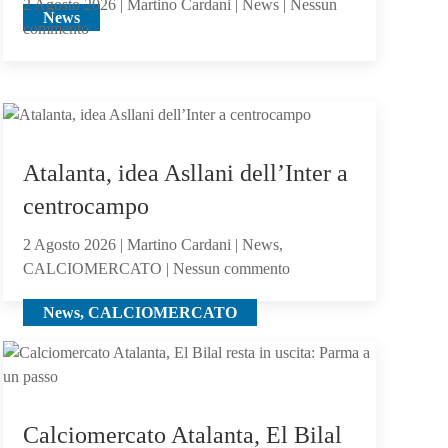
2 Agosto 2026 | Martino Cardani | News | Nessun
News
su
commento
Feyenoord-
Atalanta
2-
1:
la
Atalanta, idea Asllani dell’Inter a
Dea
non
centrocampo
sfigura,
ma
2 Agosto 2026 | Martino Cardani | News,
su
perde
CALCIOMERCATO | Nessun commento
Atalanta,
contro
News, CALCIOMERCATO
idea
gli
Asllani
olandesi
dell’Inter
a
centrocampo
Calciomercato Atalanta, El Bilal