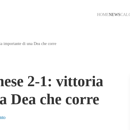
HOME
NEWS
CAL
ia importante di una Dea che corre
se 2-1: vittoria
a Dea che corre
su
nto
Atalanta-