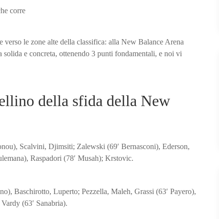
Cremonese
2-
1:
vittoria
e verso le zone alte della classifica: alla New Balance Arena
importante
ta solida e concreta, ottenendo 3 punti fondamentali, e noi vi
di
una
Dea
che
ellino della sfida della New
corre
nou), Scalvini, Djimsiti; Zalewski (69′ Bernasconi), Ederson,
Sulemana), Raspadori (78′ Musah); Krstovic.
no), Baschirotto, Luperto; Pezzella, Maleh, Grassi (63′ Payero),
, Vardy (63′ Sanabria).