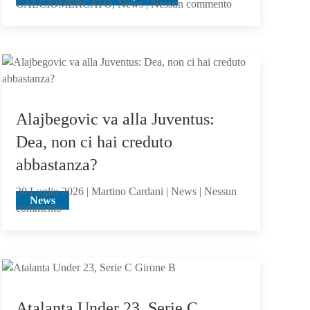
su
CALCIOMERCATO, News | Nessun commento
Calciomercato
Atalanta,
voci
dall’Inghilterra
per
Scalvini:
Alajbegovic va alla Juventus:
pilastro
di
Dea, non ci hai creduto
Sarri
abbastanza?
o
sacrificabile?
30 Luglio 2026 | Martino Cardani | News | Nessun
News
su
commento
Alajbegovic
va
alla
Juventus:
Dea,
Atalanta Under 23, Serie C
non