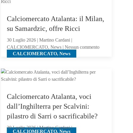
verso
l’Atalanta:
Calciomercato Atalanta: il Milan,
il
mister
su Samardzic, offre Ricci
lo
30 Luglio 2026 | Martino Cardani |
chiama
su
CALCIOMERCATO, News | Nessun commento
CALCIOMERCATO, News
Calciomercato
Atalanta:
il
Milan,
su
Samardzic,
Calciomercato Atalanta, voci
offre
Ricci
dall’Inghilterra per Scalvini:
pilastro di Sarri o sacrificabile?
30 Luglio 2026 | Martino Cardani |
CALCIOMERCATO, News