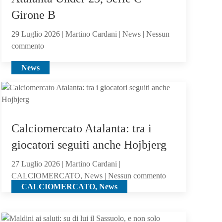
ci
Girone B
hai
creduto
29 Luglio 2026 | Martino Cardani | News | Nessun
su
abbastanza?
commento
Atalanta
News
Under
23,
Serie
C
Girone
Calciomercato Atalanta: tra i
B
giocatori seguiti anche Hojbjerg
27 Luglio 2026 | Martino Cardani |
su
CALCIOMERCATO, News | Nessun commento
CALCIOMERCATO, News
Calciomercato
Atalanta:
tra