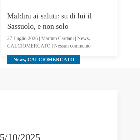
i
giocatori
Maldini ai saluti: su di lui il
seguiti
anche
Sassuolo, e non solo
Hojbjerg
27 Luglio 2026 | Martino Cardani | News,
su
CALCIOMERCATO | Nessun commento
Maldini
News, CALCIOMERCATO
ai
saluti:
su
di
lui
il
Sassuolo,
e
non
solo
 25/10/2025