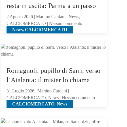
resta in uscita: Parma a un passo
2 Agosto 2026 | Martino Cardani | News,
su
CALCIOMERCATO | Nessun commento
News, CALCIOMERCATO
Calciomercato
Atalanta,
El
Bilal
resta
in
Romagnoli, pupillo di Sarri, verso
uscita:
Parma
l’Atalanta: il mister lo chiama
a
31 Luglio 2026 | Martino Cardani |
un
su
CALCIOMERCATO, News | Nessun commento
passo
CALCIOMERCATO, News
Romagnoli,
pupillo
di
Sarri,