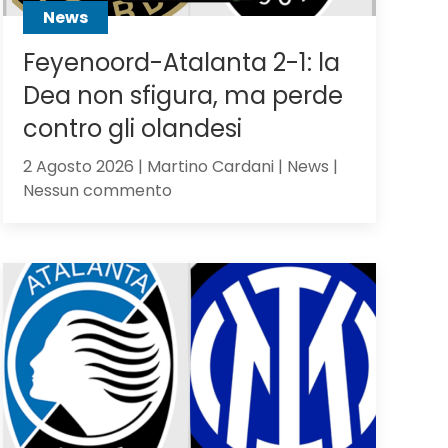
News
Feyenoord-Atalanta 2-1: la
Dea non sfigura, ma perde
contro gli olandesi
2 Agosto 2026 | Martino Cardani | News |
su
Nessun commento
Feyenoord-
Atalanta
2-
1:
la
Dea
non
sfigura,
ma
perde