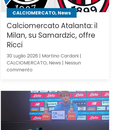
CALCIOMERCATO, News
Calciomercato Atalanta: il
Milan, su Samardzic, offre
Ricci
30 Luglio 2026 | Martino Cardani |
CALCIOMERCATO, News | Nessun
su
commento
Calciomercato
Atalanta:
il
Milan,
su
Samardzic,
offre
Ricci