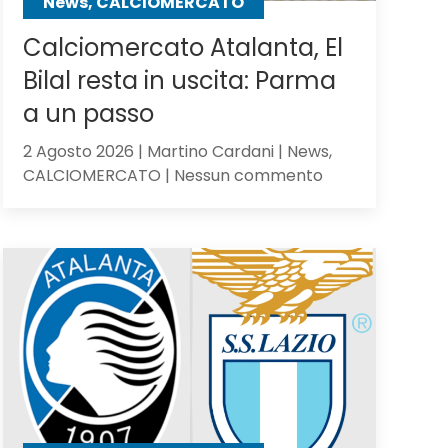
News, CALCIOMERCATO
Calciomercato Atalanta, El
Bilal resta in uscita: Parma
a un passo
2 Agosto 2026 | Martino Cardani | News,
su
CALCIOMERCATO | Nessun commento
Calciomercato
Atalanta,
El
Bilal
resta
in
uscita:
Parma
a
un
passo