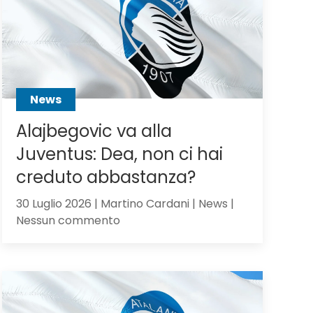
Scalvini:
pilastro
di
Sarri
o
sacrificabile?
News
Alajbegovic va alla
Juventus: Dea, non ci hai
creduto abbastanza?
30 Luglio 2026 | Martino Cardani | News |
su
Nessun commento
Alajbegovic
va
alla
Juventus:
Dea,