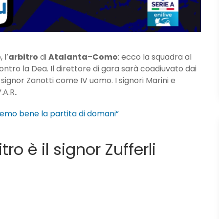
 l’
arbitro
di
Atalanta
–
Como
: ecco la squadra al
ontro la Dea. Il direttore di gara sarà coadiuvato dai
al signor Zanotti come IV uomo. I signori Marini e
A.R..
remo bene la partita di domani”
ro è il signor Zufferli