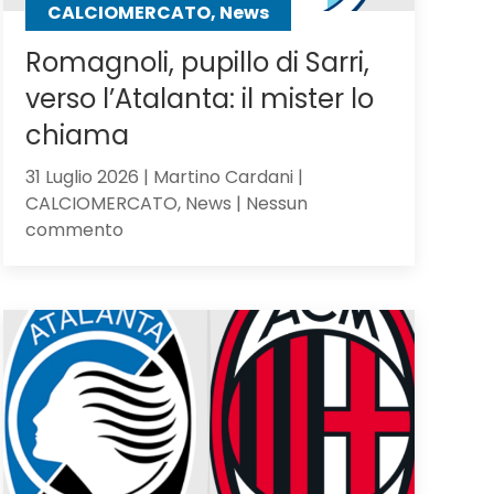
CALCIOMERCATO, News
Romagnoli, pupillo di Sarri,
verso l’Atalanta: il mister lo
chiama
31 Luglio 2026 | Martino Cardani |
CALCIOMERCATO, News | Nessun
su
commento
Romagnoli,
pupillo
di
Sarri,
verso
l’Atalanta:
il
mister
lo
chiama