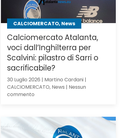
CALCIOMERCATO, News
Calciomercato Atalanta,
voci dall’Inghilterra per
Scalvini: pilastro di Sarri o
sacrificabile?
30 Luglio 2026 | Martino Cardani |
CALCIOMERCATO, News | Nessun
su
commento
Calciomercato
Atalanta,
voci
dall’Inghilterra
per