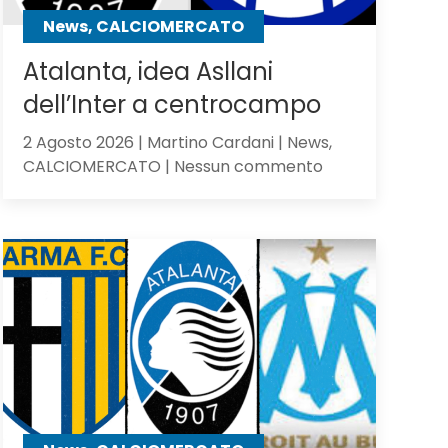
contro
News, CALCIOMERCATO
gli
olandesi
Atalanta, idea Asllani
dell’Inter a centrocampo
2 Agosto 2026 | Martino Cardani | News,
su
CALCIOMERCATO | Nessun commento
Atalanta,
idea
Asllani
dell’Inter
a
centrocampo