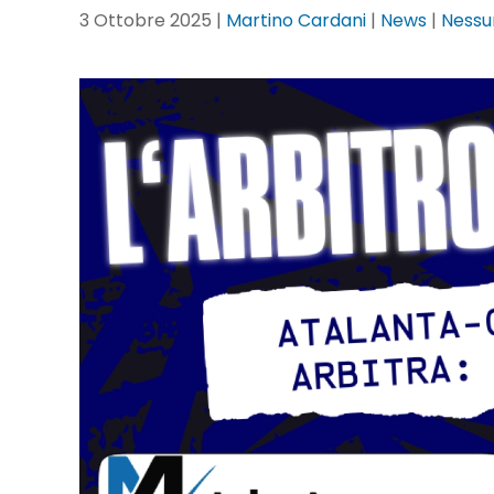
3 Ottobre 2025
|
Martino Cardani
|
News
|
Ness