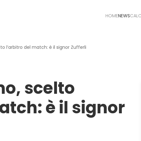
HOME
NEWS
CAL
 l’arbitro del match: è il signor Zufferli
o, scelto
atch: è il signor