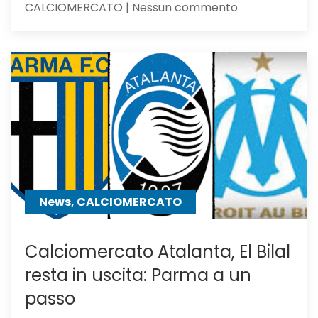
su
CALCIOMERCATO | Nessun commento
Atalanta,
idea
Asllani
dell’Inter
a
centrocampo
News, CALCIOMERCATO
Calciomercato Atalanta, El Bilal
resta in uscita: Parma a un
passo