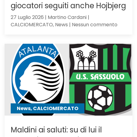
giocatori seguiti anche Hojbjerg
27 Luglio 2026 | Martino Cardani |
su
CALCIOMERCATO, News | Nessun commento
Calciom
Atalanta
tra
i
giocator
seguiti
anche
Hojbjerg
News, CALCIOMERCATO
Maldini ai saluti: su di lui il