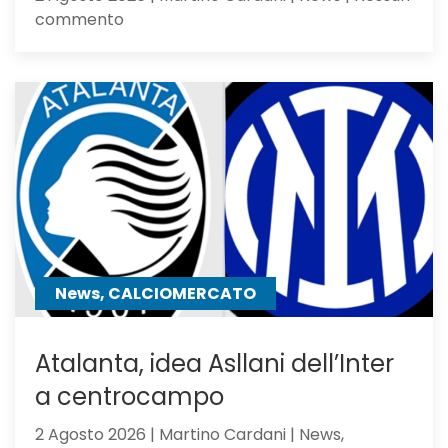
su
commento
Feyenoord-
Atalanta
2-
1:
la
Dea
non
sfigura,
ma
perde
contro
News, CALCIOMERCATO
gli
olandesi
Atalanta, idea Asllani dell’Inter
a centrocampo
2 Agosto 2026 | Martino Cardani | News,