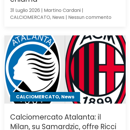
31 Luglio 2026 | Martino Cardani |
su
CALCIOMERCATO, News | Nessun commento
Romagno
pupillo
di
Sarri,
verso
l’Atalan
il
mister
lo
chiama
CALCIOMERCATO, News
Calciomercato Atalanta: il
Milan, su Samardzic, offre Ricci