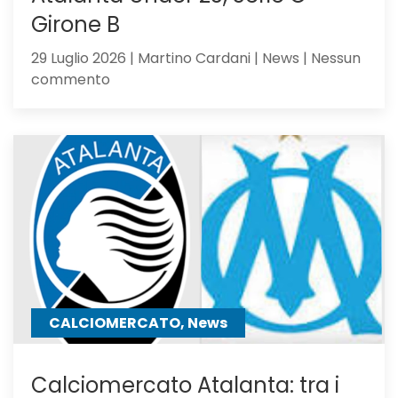
Girone B
29 Luglio 2026 | Martino Cardani | News | Nessun
su
commento
Atalanta
Under
23,
Serie
C
Girone
B
CALCIOMERCATO, News
Calciomercato Atalanta: tra i