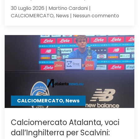
30 Luglio 2026 | Martino Cardani |
su
CALCIOMERCATO, News | Nessun commento
Calciom
Atalanta
il
Milan,
su
Samardz
offre
Ricci
CALCIOMERCATO, News
Calciomercato Atalanta, voci
dall’Inghilterra per Scalvini: