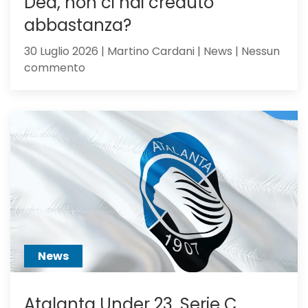
Dea, non ci hai creduto
abbastanza?
30 Luglio 2026 | Martino Cardani | News | Nessun
su
commento
Alajbegovic
va
alla
Juventus:
Dea,
non
ci
hai
creduto
abbastanza?
News
Atalanta Under 23, Serie C