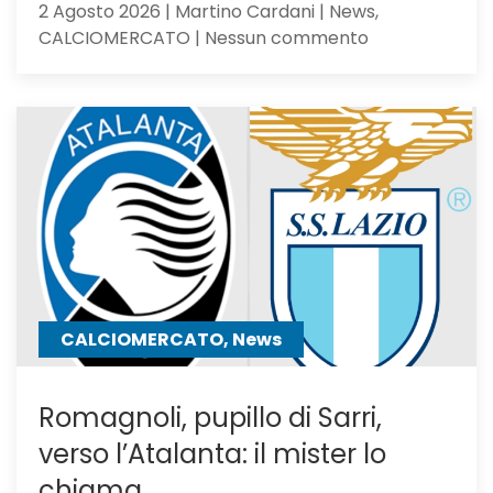
2 Agosto 2026 | Martino Cardani | News,
su
CALCIOMERCATO | Nessun commento
Calciomercat
Atalanta,
El
Bilal
resta
in
uscita:
Parma
a
un
passo
CALCIOMERCATO, News
Romagnoli, pupillo di Sarri,
verso l’Atalanta: il mister lo
chiama