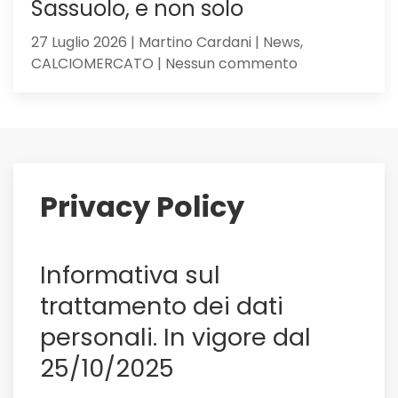
Sassuolo, e non solo
27 Luglio 2026 | Martino Cardani | News,
su
CALCIOMERCATO | Nessun commento
Maldini
ai
saluti:
su
di
lui
Privacy Policy
il
Sassuolo,
e
Informativa sul
non
solo
trattamento dei dati
personali. In vigore dal
25/10/2025