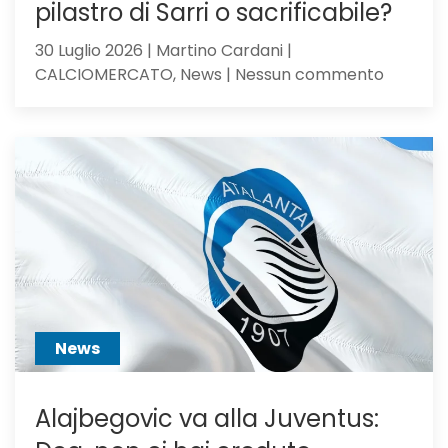
pilastro di Sarri o sacrificabile?
30 Luglio 2026 | Martino Cardani |
su
CALCIOMERCATO, News | Nessun commento
Calciom
Atalanta
voci
dall’Ingh
per
Scalvini:
pilastro
di
Sarri
o
sacrific
News
Alajbegovic va alla Juventus: