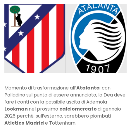
Palladino,
parte
Lookman?
Maxi-
offerta
per
il
nigeriano
Momento di trasformazione all’
Atalanta
: con
Palladino sul punto di essere annunciato, la Dea deve
fare i conti con la possibile uscita di Ademola
Lookman
nel prossimo
calciomercato
di gennaio
2026 perché, sull’esterno, sarebbero piombati
Atletico Madrid
e Tottenham.