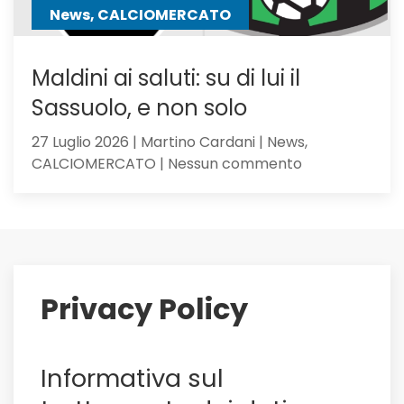
News, CALCIOMERCATO
Maldini ai saluti: su di lui il
Sassuolo, e non solo
27 Luglio 2026 | Martino Cardani | News,
su
CALCIOMERCATO | Nessun commento
Maldini
ai
saluti:
su
di
lui
Privacy Policy
il
Sassuolo,
e
Informativa sul
non
solo