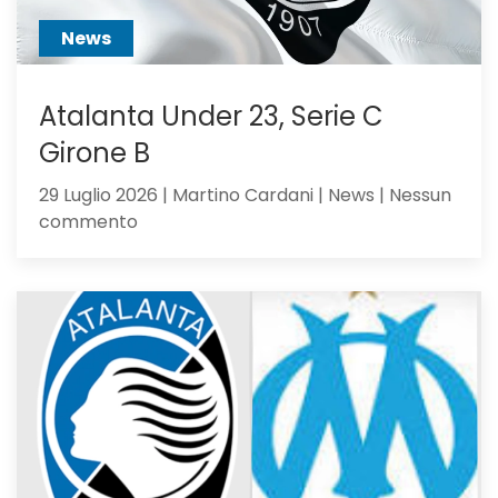
News
Atalanta Under 23, Serie C
Girone B
29 Luglio 2026 | Martino Cardani | News | Nessun
su
commento
Atalanta
Under
23,
Serie
C
Girone
B