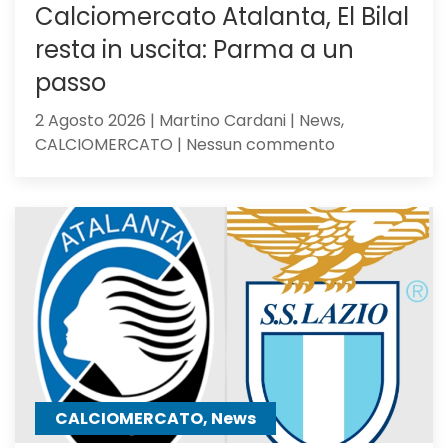
Calciomercato Atalanta, El Bilal
resta in uscita: Parma a un
passo
2 Agosto 2026 | Martino Cardani | News,
su
CALCIOMERCATO | Nessun commento
Calciomercat
Atalanta,
El
Bilal
resta
in
uscita:
Parma
a
un
passo
CALCIOMERCATO, News