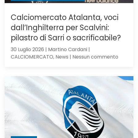
Calciomercato Atalanta, voci
dall’Inghilterra per Scalvini:
pilastro di Sarri o sacrificabile?
30 Luglio 2026 | Martino Cardani |
su
CALCIOMERCATO, News | Nessun commento
Calciom
Atalanta
voci
dall’Ingh
per
Scalvini:
pilastro
di
Sarri
o
sacrific