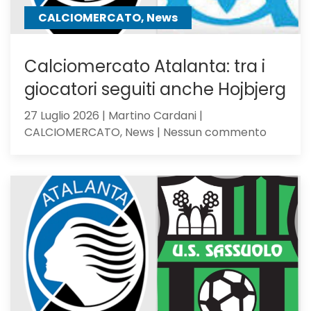
CALCIOMERCATO, News
Calciomercato Atalanta: tra i
giocatori seguiti anche Hojbjerg
27 Luglio 2026 | Martino Cardani |
su
CALCIOMERCATO, News | Nessun commento
Calciom
Atalanta
tra
i
giocator
seguiti
anche
Hojbjerg