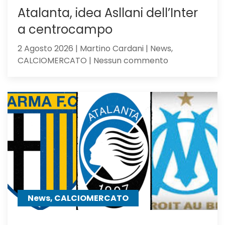
Atalanta, idea Asllani dell’Inter
a centrocampo
2 Agosto 2026 | Martino Cardani | News,
su
CALCIOMERCATO | Nessun commento
Atalanta,
idea
Asllani
dell’Inter
a
centrocampo
News, CALCIOMERCATO