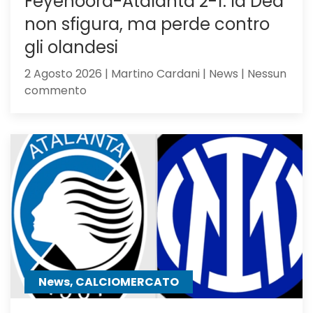
Feyenoord-Atalanta 2-1: la Dea
non sfigura, ma perde contro
gli olandesi
2 Agosto 2026 | Martino Cardani | News | Nessun
su
commento
Feyenoord-
Atalanta
2-
1:
la
Dea
non
sfigura,
ma
perde
contro
News, CALCIOMERCATO
gli
olandesi