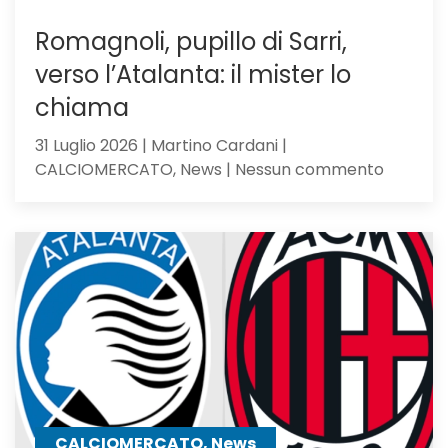
Romagnoli, pupillo di Sarri,
verso l’Atalanta: il mister lo
chiama
31 Luglio 2026 | Martino Cardani |
su
CALCIOMERCATO, News | Nessun commento
Romagno
pupillo
di
Sarri,
verso
l’Atalan
il
mister
lo
chiama
CALCIOMERCATO, News