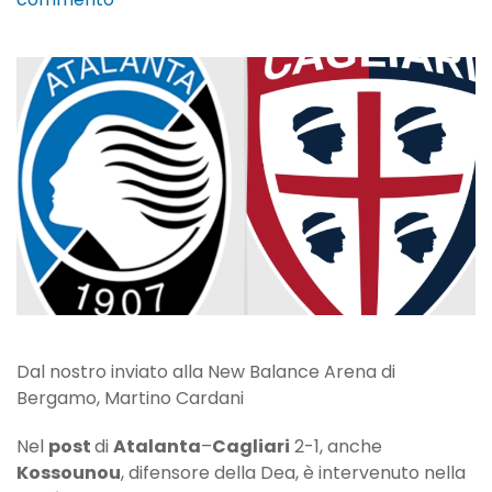
Kossounou:
“Oggi
è
una
vittoria
importante,
spero
di
vincere
la
Coppa
d’Africa”
Dal nostro inviato alla New Balance Arena di
Bergamo, Martino Cardani
Nel
post
di
Atalanta
–
Cagliari
2-1, anche
Kossounou
, difensore della Dea, è intervenuto nella