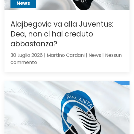
News
Alajbegovic va alla Juventus:
Dea, non ci hai creduto
abbastanza?
30 Luglio 2026 | Martino Cardani | News | Nessun
su
commento
Alajbegovic
va
alla
Juventus:
Dea,
non
ci
hai
creduto
abbastanza?