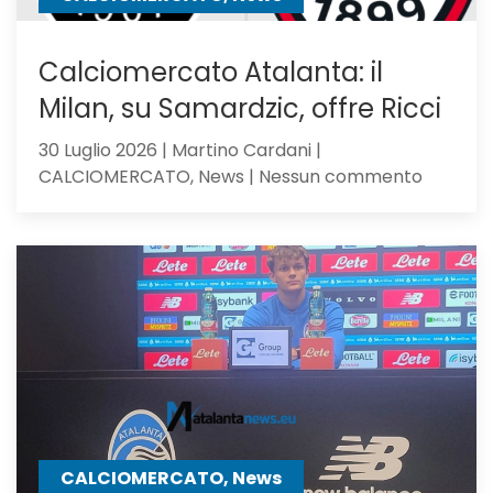
Calciomercato Atalanta: il
Milan, su Samardzic, offre Ricci
30 Luglio 2026 | Martino Cardani |
su
CALCIOMERCATO, News | Nessun commento
Calciom
Atalanta
il
Milan,
su
Samardz
offre
Ricci
CALCIOMERCATO, News