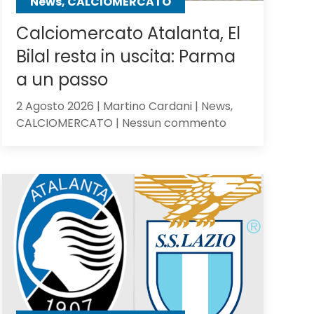
News, CALCIOMERCATO
Calciomercato Atalanta, El
Bilal resta in uscita: Parma
a un passo
2 Agosto 2026 | Martino Cardani | News,
su
CALCIOMERCATO | Nessun commento
Calciomercato
Atalanta,
El
Bilal
resta
in
uscita:
Parma
a
un
passo