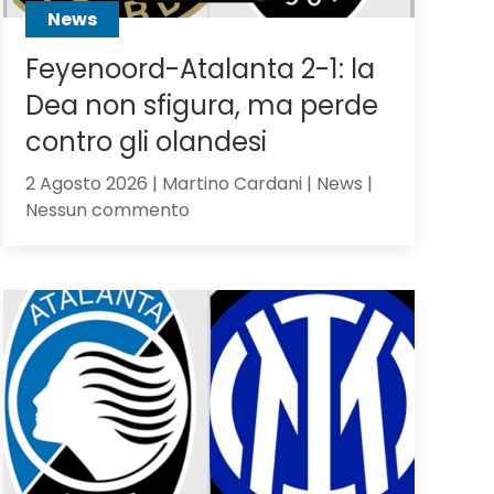
News
Feyenoord-Atalanta 2-1: la
Dea non sfigura, ma perde
contro gli olandesi
2 Agosto 2026 | Martino Cardani | News |
su
Nessun commento
Feyenoord-
Atalanta
2-
1:
la
Dea
non
sfigura,
ma
perde