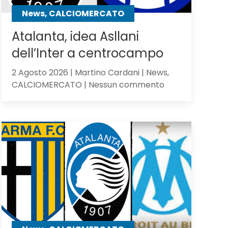
contro
News, CALCIOMERCATO
gli
olandesi
Atalanta, idea Asllani
dell’Inter a centrocampo
2 Agosto 2026 | Martino Cardani | News,
su
CALCIOMERCATO | Nessun commento
Atalanta,
idea
Asllani
dell’Inter
a
centrocampo