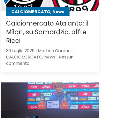
CALCIOMERCATO, News
Calciomercato Atalanta: il
Milan, su Samardzic, offre
Ricci
30 Luglio 2026 | Martino Cardani |
CALCIOMERCATO, News | Nessun
su
commento
Calciomercato
Atalanta:
il
Milan,
su
Samardzic,
offre
Ricci