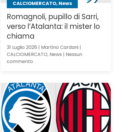
CALCIOMERCATO, News
Romagnoli, pupillo di Sarri,
verso l’Atalanta: il mister lo
chiama
31 Luglio 2026 | Martino Cardani |
CALCIOMERCATO, News | Nessun
su
commento
Romagnoli,
pupillo
di
Sarri,
verso
l’Atalanta:
il
mister
lo
chiama