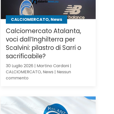
CALCIOMERCATO, News
Calciomercato Atalanta,
voci dall’Inghilterra per
Scalvini: pilastro di Sarri o
sacrificabile?
30 Luglio 2026 | Martino Cardani |
CALCIOMERCATO, News | Nessun
su
commento
Calciomercato
Atalanta,
voci
dall’Inghilterra
per