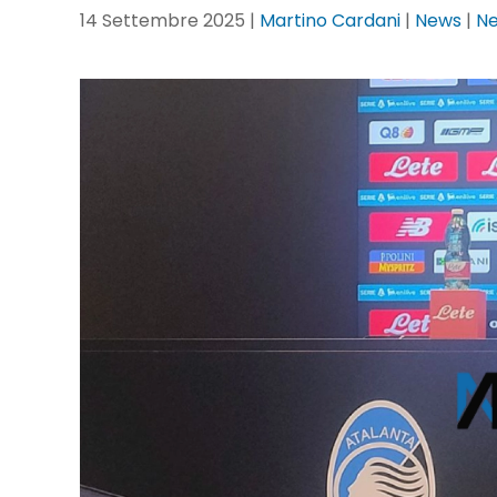
14 Settembre 2025
|
Martino Cardani
|
News
|
N