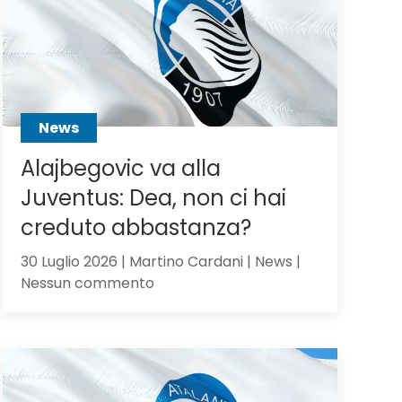
Scalvini:
pilastro
di
Sarri
o
sacrificabile?
News
Alajbegovic va alla
Juventus: Dea, non ci hai
creduto abbastanza?
30 Luglio 2026 | Martino Cardani | News |
su
Nessun commento
Alajbegovic
va
alla
Juventus:
Dea,